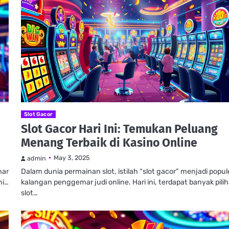
Slot Gacor
Slot Gacor Hari Ini: Temukan Peluang
Menang Terbaik di Kasino Online
May 3, 2025
admin
mar
Dalam dunia permainan slot, istilah “slot gacor” menjadi popule
ni…
kalangan penggemar judi online. Hari ini, terdapat banyak pili
slot…