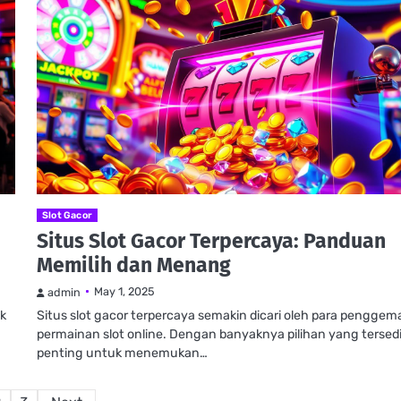
Slot Gacor
Situs Slot Gacor Terpercaya: Panduan
Memilih dan Menang
May 1, 2025
admin
ik
Situs slot gacor terpercaya semakin dicari oleh para penggem
permainan slot online. Dengan banyaknya pilihan yang tersedi
penting untuk menemukan…
Posts