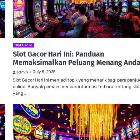
Slot Gacor
Slot Gacor Hari Ini: Panduan
Memaksimalkan Peluang Menang And
July 5, 2025
admin
Slot Gacor Hari Ini menjadi topik yang menarik bagi para penju
online. Banyak pemain mencari informasi terbaru tentang slot
yang…