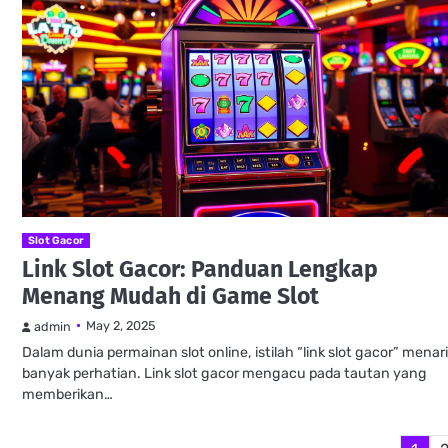
Slot Gacor
Link Slot Gacor: Panduan Lengkap
Menang Mudah di Game Slot
May 2, 2025
admin
Dalam dunia permainan slot online, istilah “link slot gacor” menar
banyak perhatian. Link slot gacor mengacu pada tautan yang
memberikan…