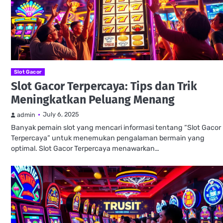
Slot Gacor
Slot Gacor Terpercaya: Tips dan Trik
Meningkatkan Peluang Menang
July 6, 2025
admin
Banyak pemain slot yang mencari informasi tentang “Slot Gacor
Terpercaya” untuk menemukan pengalaman bermain yang
optimal. Slot Gacor Terpercaya menawarkan…