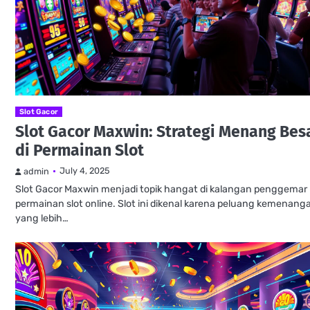
Slot Gacor
Slot Gacor Maxwin: Strategi Menang Bes
di Permainan Slot
July 4, 2025
admin
Slot Gacor Maxwin menjadi topik hangat di kalangan penggemar
permainan slot online. Slot ini dikenal karena peluang kemenang
yang lebih…