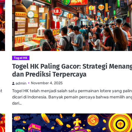
Togel HK
Togel HK Paling Gacor: Strategi Menan
dan Prediksi Terpercaya
November 4, 2025
admin
at
Togel HK telah menjadi salah satu permainan lotere yang pali
dicari di Indonesia. Banyak pemain percaya bahwa memilih an
dari…