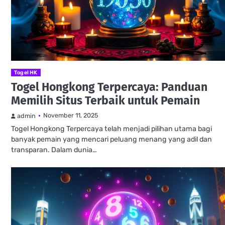
Togel HK
Togel Hongkong Terpercaya: Panduan
Memilih Situs Terbaik untuk Pemain
November 11, 2025
admin
Togel Hongkong Terpercaya telah menjadi pilihan utama bagi
banyak pemain yang mencari peluang menang yang adil dan
transparan. Dalam dunia…