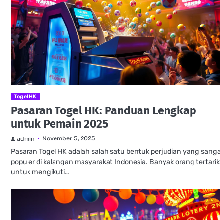
Togel HK
Pasaran Togel HK: Panduan Lengkap
untuk Pemain 2025
November 5, 2025
admin
Pasaran Togel HK adalah salah satu bentuk perjudian yang sang
populer di kalangan masyarakat Indonesia. Banyak orang tertarik
untuk mengikuti…