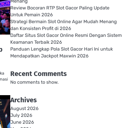
Menang
Review Bocoran RTP Slot Gacor Paling Update
Untuk Pemain 2026
Strategi Bermain Slot Online Agar Mudah Menang
dan Konsisten Profit di 2026
Daftar Situs Slot Gacor Online Resmi Dengan Sistem
Keamanan Terbaik 2026
p
Panduan Lengkap Pola Slot Gacor Hari Ini untuk
Mendapatkan Jackpot Maxwin 2026
Recent Comments
eka
masi
No comments to show.
Archives
August 2026
July 2026
June 2026