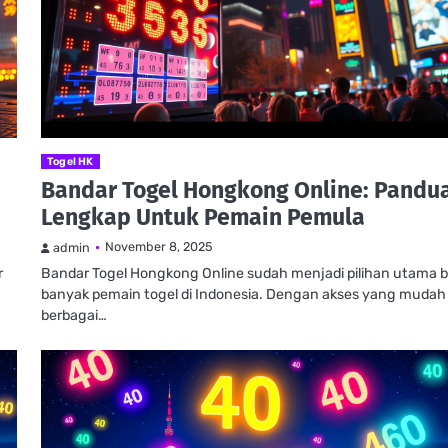
Togel HK
Bandar Togel Hongkong Online: Pandu
Lengkap Untuk Pemain Pemula
November 8, 2025
admin
r
Bandar Togel Hongkong Online sudah menjadi pilihan utama b
banyak pemain togel di Indonesia. Dengan akses yang mudah
berbagai…