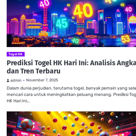
Togel HK
Prediksi Togel HK Hari Ini: Analisis Angk
dan Tren Terbaru
November 7, 2025
admin
Dalam dunia perjudian, terutama togel, banyak pemain yang sela
mencari cara untuk meningkatkan peluang menang. Prediksi Tog
HK Hari Ini…