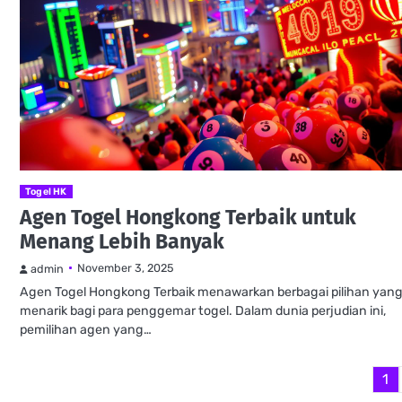
Togel HK
Agen Togel Hongkong Terbaik untuk
Menang Lebih Banyak
November 3, 2025
admin
Agen Togel Hongkong Terbaik menawarkan berbagai pilihan yan
menarik bagi para penggemar togel. Dalam dunia perjudian ini,
pemilihan agen yang…
1