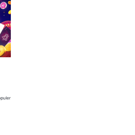
opuler