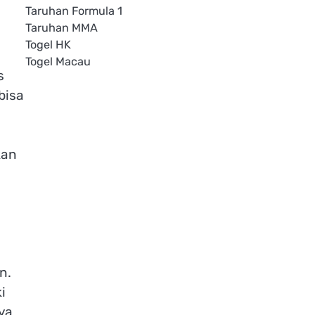
Taruhan Formula 1
Taruhan MMA
Togel HK
Togel Macau
s
bisa
kan
n.
i
ya