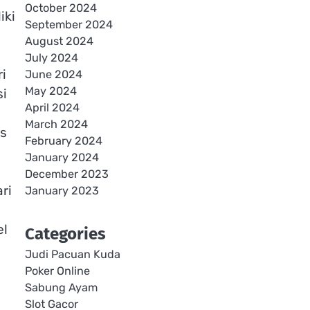
October 2024
iki
September 2024
August 2024
July 2024
i
June 2024
May 2024
si
April 2024
March 2024
as
February 2024
January 2024
December 2023
ri
January 2023
el
Categories
Judi Pacuan Kuda
Poker Online
Sabung Ayam
Slot Gacor