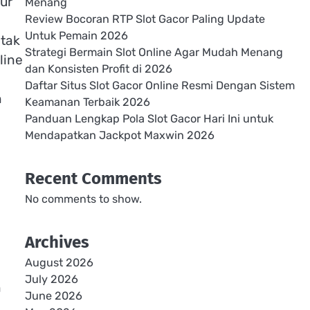
ur
Menang
Review Bocoran RTP Slot Gacor Paling Update
Untuk Pemain 2026
 tak
Strategi Bermain Slot Online Agar Mudah Menang
line
dan Konsisten Profit di 2026
Daftar Situs Slot Gacor Online Resmi Dengan Sistem
n
Keamanan Terbaik 2026
Panduan Lengkap Pola Slot Gacor Hari Ini untuk
Mendapatkan Jackpot Maxwin 2026
Recent Comments
No comments to show.
Archives
August 2026
July 2026
n
June 2026