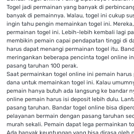
Togel jadi permainan yang banyak di perbincan
banyak di pemainnya. Walau, togel ini cukup s
ingin tahu pengin memainkan togel ini. Mereka,
permainan togel ini. Lebih-lebih kembali lagi p
membikin pemain capai pendapatan tinggi di da
harus dapat menangi permainan togel itu. Banda
meringankan beberapa pencinta togel online i
pasang taruhan 100 perak.
Saat permainkan togel online ini pemain harus
dana untuk memainkan togel ini. Kalau umumnya
pemain hanya butuh ada langsung ke bandar ny
online pemain harus isi deposit lebih dulu. Lan
pasang taruhan. Bandar togel online bisa dipe
pelayanan bermain dengan pasang taruhan sedi
murah sekali. Pemain dapat lega permainkan toge
Ada banyak keuntungan yang bisa dirasa oleh 