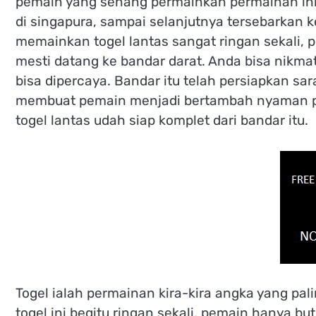
pemain yang senang permainkan permainan ini
di singapura, sampai selanjutnya tersebarkan k
memainkan togel lantas sangat ringan sekali, p
mesti datang ke bandar darat. Anda bisa nikmat
bisa dipercaya. Bandar itu telah persiapkan sa
membuat pemain menjadi bertambah nyaman perm
togel lantas udah siap komplet dari bandar itu.
Togel ialah permainan kira-kira angka yang pa
togel ini begitu ringan sekali, pemain hanya b