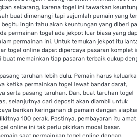
gkan sekarang, karena togel ini tawarkan keuntu
usah buat dimenangi tapi sejumlah pemain yang te
 begitu ingin tahu akan keuntungan yang diberi p
ada permainan togel ada jekpot luar biasa yang da
lam permainan ini. Untuk temukan jekpot itu lant
r togel online dapat dipercaya pasaran komplet i
ni buat memainkan tiap pasaran terbaik cukup de
 pasang taruhan lebih dulu. Pemain harus keluark
 ketika permainkan togel lewat bandar darat,
a serta pasang taruhan. Dan, buat taruhan togel
tas, selanjutnya dari deposit akan diambil untuk
rcaya berikan keringanan di pemain dengan siapka
kitnya 100 perak. Pastinya, pembayaran itu amat
l online ini tak perlu pikirkan modal besar.
pemain saat permainkan togel online dengan