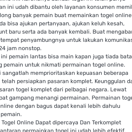
an ini udah dibantu oleh layanan konsumen memil
olong banyak pemain buat memainkan togel online
da bisa ajukan pertanyaan, ajukan keluh kesah,
ount baru serta ada banyak kembali. Buat mengabar
n tempat penyambungnya untuk lakukan komunika
 24 jam nonstop.
ni pemain lantas bisa main kapan juga tiada bat
g pemain untuk nikmati permainan togel online.
ini sangatlah memprioritaskan kepuasan beberapa
ga telah persiapkan pasaran komplet. Keunggulan da
saran togel komplet dari pelbagai negara. Lewat
dapat gampang menangi permainan. Permainan tog
online dengan bagus dapat kenali lebih dahulu
 pemain.
 Togel Online Dapat dipercaya Dan Terkomplet
antaran permainkan togel ini udah lebih efektif.