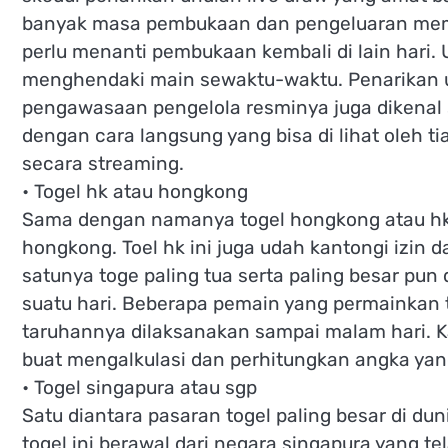
banyak masa pembukaan dan pengeluaran memb
perlu menanti pembukaan kembali di lain hari.
menghendaki main sewaktu-waktu. Penarikan un
pengawasaan pengelola resminya juga dikenal 
dengan cara langsung yang bisa di lihat oleh 
secara streaming.
• Togel hk atau hongkong
Sama dengan namanya togel hongkong atau hk i
hongkong. Toel hk ini juga udah kantongi izin da
satunya toge paling tua serta paling besar pun d
suatu hari. Beberapa pemain yang permainkan 
taruhannya dilaksanakan sampai malam hari. Ka
buat mengalkulasi dan perhitungkan angka ya
• Togel singapura atau sgp
Satu diantara pasaran togel paling besar di du
togel ini berawal dari negara singapura yang t