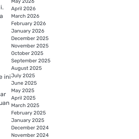
May 2026
i.
April 2026
ya
March 2026
February 2026
l
January 2026
December 2025
November 2025
October 2025
September 2025
August 2025
July 2025
 ini
June 2025
May 2025
dar
April 2025
luan
March 2025
February 2025
January 2025
December 2024
November 2024