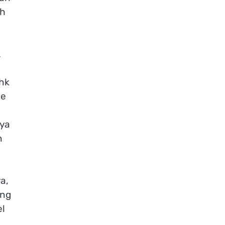
ah
.
 hk
ge
nya
n
a,
ing
el