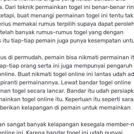
a. Dari teknik permainkan togel ini benar-benar ri
tetapi, buat menangi permainan togel ini tentu tak
ius memakai rumus terpilih supaya dapat perole
i telah banyak rumus-rumus togel yang dengan
 itu tiap-tiap pemain juga punya kesempatan unt
ius di permudah, pemain bisa nikmati permainan i
tiap-tiap orang serta ini juga mempunyai pengaruh 
nline. Buat nikmati togel online ini lantas udah a
 piranti permainannya. Lewat bandar togel online
inan togel secara lancar. Bandar itu udah persiap
nkan togel online itu. Keperluan itu seperti sar
 berikan kelapangan di pemain untuk memainkan
pkan sangat banyak kelapangan kesegala member-n
line ini. Karena bandar togel ini udah punyai