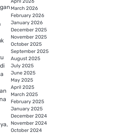
April 2026
ngan
March 2026
February 2026
January 2026
h
December 2025
November 2025
uk
October 2025
September 2025
tu
August 2025
di
July 2025
June 2025
da
May 2025
April 2025
kan
March 2025
ana
February 2025
January 2025
December 2024
November 2024
ya,
October 2024