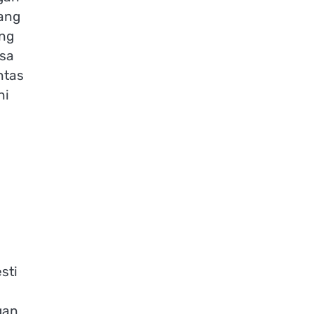
yang
ang
asa
ntas
ni
sti
gan