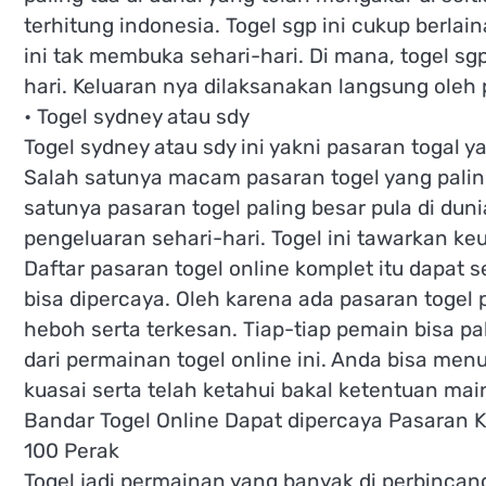
terhitung indonesia. Togel sgp ini cukup berlai
ini tak membuka sehari-hari. Di mana, togel sgp
hari. Keluaran nya dilaksanakan langsung oleh 
• Togel sydney atau sdy
Togel sydney atau sdy ini yakni pasaran togal y
Salah satunya macam pasaran togel yang paling
satunya pasaran togel paling besar pula di duni
pengeluaran sehari-hari. Togel ini tawarkan k
Daftar pasaran togel online komplet itu dapat
bisa dipercaya. Oleh karena ada pasaran togel p
heboh serta terkesan. Tiap-tiap pemain bisa p
dari permainan togel online ini. Anda bisa me
kuasai serta telah ketahui bakal ketentuan mai
Bandar Togel Online Dapat dipercaya Pasaran
100 Perak
Togel jadi permainan yang banyak di perbincan