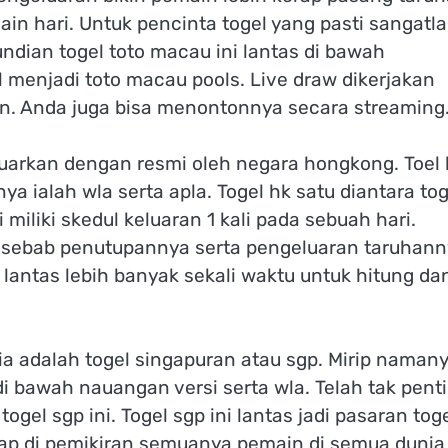
in hari. Untuk pencinta togel yang pasti sangatl
dian togel toto macau ini lantas di bawah
menjadi toto macau pools. Live draw dikerjakan
ain. Anda juga bisa menontonnya secara streaming
luarkan dengan resmi oleh negara hongkong. Toel
nya ialah wla serta apla. Togel hk satu diantara to
 miliki skedul keluaran 1 kali pada sebuah hari.
i sebab penutupannya serta pengeluaran taruhan
lantas lebih banyak sekali waktu untuk hitung da
nia adalah togel singapuran atau sgp. Mirip namany
 di bawah nauangan versi serta wla. Telah tak pent
ogel sgp ini. Togel sgp ini lantas jadi pasaran tog
itiap di pemikiran semuanya pemain di semua dunia