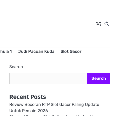
mula 1
Judi Pacuan Kuda
Slot Gacor
Search
Search
Recent Posts
Review Bocoran RTP Slot Gacor Paling Update
Untuk Pemain 2026