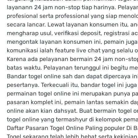
layanann 24 jam non-stop tiap harinya. Pelay
profesional serta professional yang siap men
secara lancar. Lewat layanan konsumen itu, and
mengharap usul, verifikasi deposit, registrasi
mengontak layanan konsumen ini, pemain juga
komunikasi ialah feature live chat yang selalu
Karena ada pelayanan bermain 24 jam non-stop
batas waktu. Pelayanan terunggul ini begitu m
Bandar togel online sah dan dapat dipercaya 
pesertanya. Terkecuali itu, bandar togel ini ju
permainan togel online ini merupakan punya p
pasaran komplet ini, pemain lantas semakin 
online akan kian dahsyat. Buat bermain togel on
togel online yang termashyur di kelompok pema
Daftar Pasaran Togel Online Paling populer Di 
Togel sekarang telah lebih hebat serta kekinian,