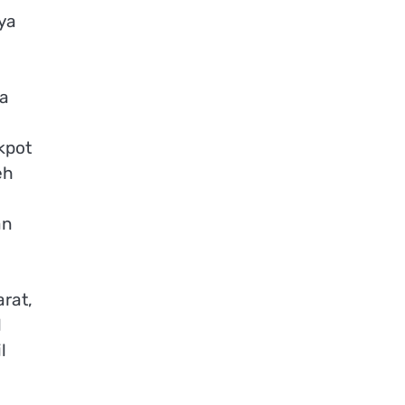
ya
pa
kpot
eh
an
rat,
l
l