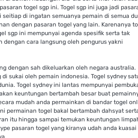
asaran togel sgp ini. Togel sgp ini juga jadi pasar
di seitiap di ingatan semuanya pemain di semua du
inan dengan pasaran togel yang lain. Karenanya to
gel sgp ini mempunyai agenda spesifik serta tak
an dengan cara langsung oleh pengurus yakni
ang dengan sah dikeluarkan oleh negara australia.
 di sukai oleh pemain indonesia. Togel sydney sat
i dunia. Togel sydney ini lantas mempunyai pembu
jajakan keuntungan bertambah besar buat pemainn
 secara mudah anda permainkan di bandar togel onl
ini permainan togel bakal bertambah dahsyat sert
ran itu hingga sampai temukan keuntungan limp
h type pasaran togel yang kiranya udah anda kuasai
ya.