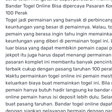
Bandar Togel Online Bisa dipercaya Pasaran 
100 Perak
Togel jadi permainan yang banyak di perbincang
keuntungan yang besar di pemainnya. Walau, to
pemain yang berasa ingin tahu ingin memainkan
keuntungan yang diberi di permainan togel ini.
luar biasa yang dapat membikin pemain capai p
jekpot itu juga harus dapat menangi permainan 
pasaran komplet ini membantu banyak pencinta 
terbaik cukup dengan pasang taruhan 100 pera
Waktu permainkan togel online ini pemain mest
keluarkan biaya buat memainkan togel ini. Bila 
pemain hanya butuh hadir langsung ke bandar n
online pemain harus isi deposit lebih dulu. Sel
buat pasang taruhan. Bandar togel online dap
dengan siapkan pelayanan bermain dengan pas