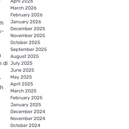
April 2026
March 2026
February 2026
January 2026
ih
December 2025
s-
November 2025
October 2025
September 2025
u
August 2025
h di
July 2025
June 2025
May 2025
r
April 2025
ah
March 2025
February 2025
January 2025
December 2024
November 2024
October 2024