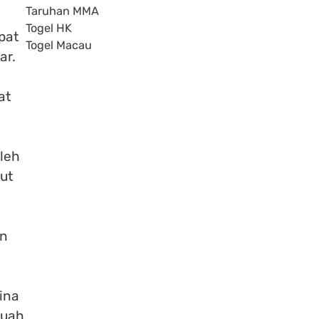
Taruhan MMA
Togel HK
pat
Togel Macau
ar.
at
leh
ut
an
ina
buah