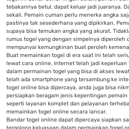
tebakannya betul, dapat keluar jadi juaranya. 
sekali. Pemain cuman perlu menerka angka saja
pastinya tak sesederhana yang dipikirkan. Pe
supaya bisa temukan angka yang akurat. Tidakl
rumus togel yang dengan simpelnya diperoleh di
mempunyai kemungkinan buat peroleh kemen
Buat memainkan togel di era saat ini telah ser
lewat cara online. Internet telah jadi keperlua
dalam permainan togel yang bisa di akses lewat 
telah ada smartphone yang tersambung ke inte
togel online bisa dipercaya, anda juga bisa nik
persiapkan beragam jenis kepentingan pemain b
seperti layanan komplet dan pelayanan terheb
memainkan togel online secara lancar.
Bandar togel online dapat dipercaya siapkan
tergolong keluasaan dalam permainkan togel onl