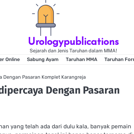
Urologypublications
Sejarah dan Jenis Taruhan dalam MMA!
er Online
Sabung Ayam
Taruhan MMA
Taruhan For
ya Dengan Pasaran Komplet Karangreja
 dipercaya Dengan Pasaran
an yang telah ada dari dulu kala, banyak pemain