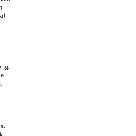
g
at
ong.
ge
.
a,
k