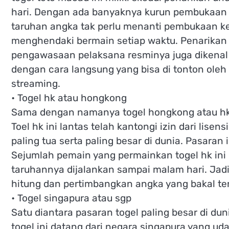
hari. Dengan ada banyaknya kurun pembukaan s
taruhan angka tak perlu menanti pembukaan kemb
menghendaki bermain setiap waktu. Penarikan u
pengawasaan pelaksana resminya juga dikenal s
dengan cara langsung yang bisa di tonton oleh
streaming.
• Togel hk atau hongkong
Sama dengan namanya togel hongkong atau hk 
Toel hk ini lantas telah kantongi izin dari lisen
paling tua serta paling besar di dunia. Pasaran
Sejumlah pemain yang permainkan togel hk ini
taruhannya dijalankan sampai malam hari. Jadi
hitung dan pertimbangkan angka yang bakal t
• Togel singapura atau sgp
Satu diantara pasaran togel paling besar di du
togel ini datang dari negara singapura yang ud