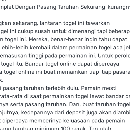
Komplet Dengan Pasang Taruhan Sekurang-kurangn
kan sekarang, lantaran togel ini tawarkan
gel ini cukup susah untuk dimenangi tapi bebera
 togel ini. Mereka, benar-benar ingin tahu dapat
 Lebih-lebih kembali dalam permainan togel ada je
emasukan tinggi pada permainan ini. Untuk perol
togel itu. Bandar togel online dapat dipercaya
togel online ini buat memainkan tiap-tiap pasar
k.
i pasang taruhan terlebih dulu. Pemain mesti
rata-rata di saat permainkan togel lewat bandar da
ya serta pasang taruhan. Dan, buat taruhan toge
anjutnya, kedepannya dari deposit juga akan diambi
at dipercaya memberinya keluasaan pada pemain
ang taruhan minimum 100 perak. Tentulah,