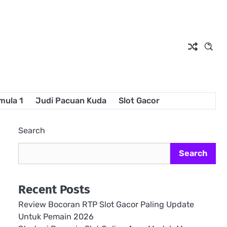
mula 1
Judi Pacuan Kuda
Slot Gacor
Search
Search
Recent Posts
Review Bocoran RTP Slot Gacor Paling Update
Untuk Pemain 2026