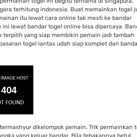
ermainan togel ini begitu ternama di singapura,
ara terhitung indonesia. Buat memainkan togel j
ainan itu lewat cara online tak mesti ke bandar
 ini lewat bandar togel online bisa dipercaya. Ban
e terpilih yang siap membikin pemain jadi tambah
 pasaran togel lantas udah siap komplet dari banda
 termashyur dikelompok pemain. Trik permainkan t
angka yang keluar bandar. Bila tebakannya betul,