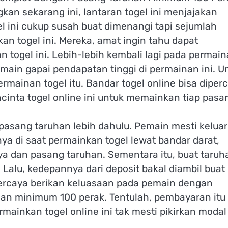
kan sekarang ini, lantaran togel ini menjajakan
l ini cukup susah buat dimenangi tapi sejumlah
n togel ini. Mereka, amat ingin tahu dapat
 togel ini. Lebih-lebih kembali lagi pada permai
main gapai pendapatan tinggi di permainan ini. U
rmainan togel itu. Bandar togel online bisa diper
inta togel online ini untuk memainkan tiap pasa
 pasang taruhan lebih dahulu. Pemain mesti kelua
ya di saat permainkan togel lewat bandar darat,
a dan pasang taruhan. Sementara itu, buat taruh
. Lalu, kedepannya dari deposit bakal diambil buat
ipercaya berikan keluasaan pada pemain dengan
an minimum 100 perak. Tentulah, pembayaran itu
mainkan togel online ini tak mesti pikirkan modal