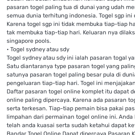
pasaran togel paling tua di dunai yang udah me
semua dunia terhitung indonesia. Togel sgp ini
Karena togel sgp ini tidak membuka tiap-tiap har
tak membuka tiap-tiap hari. Keluaran nya dila
singapore pools.
• Togel sydney atau sdy
Togel sydney atau sdy ini ialah pasaran togal y
Satu diantaranya type pasaran togel yang palin
satunya pasaran togel paling besar pula di dun
pengeluaran tiap-tiap hari. Togel ini menjaja
Daftar pasaran togel online komplet itu dapat
online paling dipercaya. Karena ada pasaran t
serta terkesan. Tiap-tiap pemain bisa pakai p
limpahan dari permainan togel online ini. And
telah anda kuasai serta sudah ketahui dapat k
Bandar Togel Online Dapat dipercaya Pasaran