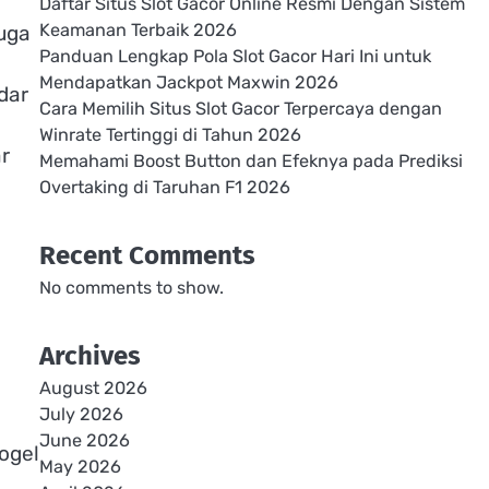
Daftar Situs Slot Gacor Online Resmi Dengan Sistem
Keamanan Terbaik 2026
uga
Panduan Lengkap Pola Slot Gacor Hari Ini untuk
Mendapatkan Jackpot Maxwin 2026
dar
Cara Memilih Situs Slot Gacor Terpercaya dengan
Winrate Tertinggi di Tahun 2026
r
Memahami Boost Button dan Efeknya pada Prediksi
Overtaking di Taruhan F1 2026
Recent Comments
No comments to show.
Archives
August 2026
July 2026
June 2026
ogel
May 2026