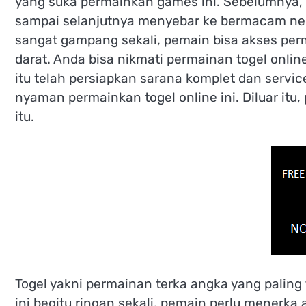
yang suka permainkan games ini. Sebelumnya, p
sampai selanjutnya menyebar ke bermacam neg
sangat gampang sekali, pemain bisa akses perm
darat. Anda bisa nikmati permainan togel online
itu telah persiapkan sarana komplet dan servic
nyaman permainkan togel online ini. Diluar itu,
itu.
Togel yakni permainan terka angka yang paling
ini begitu ringan sekali, pemain perlu menerka 