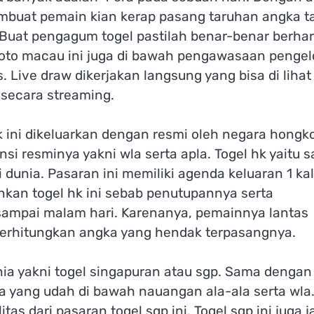
buat pemain kian kerap pasang taruhan angka t
 Buat pengagum togel pastilah benar-benar berha
toto macau ini juga di bawah pengawasaan pengel
 Live draw dikerjakan langsung yang bisa di lihat
 secara streaming.
ini dikeluarkan dengan resmi oleh negara hongk
ensi resminya yakni wla serta apla. Togel hk yaitu s
i dunia. Pasaran ini memiliki agenda keluaran 1 kal
nkan togel hk ini sebab penutupannya serta
sampai malam hari. Karenanya, pemainnya lantas
erhitungkan angka yang hendak terpasangnya.
unia yakni togel singapuran atau sgp. Sama dengan
ra yang udah di bawah nauangan ala-ala serta wla
as dari pasaran togel sgp ini. Togel sgp ini juga j