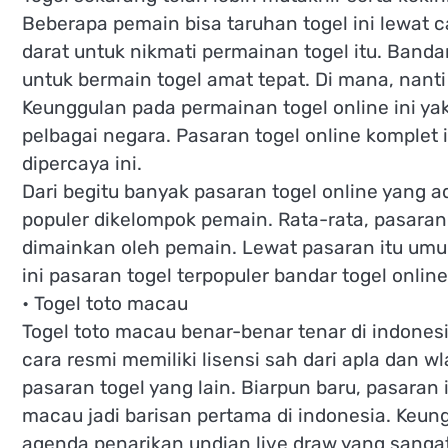
Beberapa pemain bisa taruhan togel ini lewat 
darat untuk nikmati permainan togel itu. Bandar
untuk bermain togel amat tepat. Di mana, nanti
Keunggulan pada permainan togel online ini yak
pelbagai negara. Pasaran togel online komplet i
dipercaya ini.
Dari begitu banyak pasaran togel online yang 
populer dikelompok pemain. Rata-rata, pasaran 
dimainkan oleh pemain. Lewat pasaran itu um
ini pasaran togel terpopuler bandar togel online
• Togel toto macau
Togel toto macau benar-benar tenar di indonesia
cara resmi memiliki lisensi sah dari apla dan w
pasaran togel yang lain. Biarpun baru, pasaran 
macau jadi barisan pertama di indonesia. Keung
agenda penarikan undian live draw yang sanga