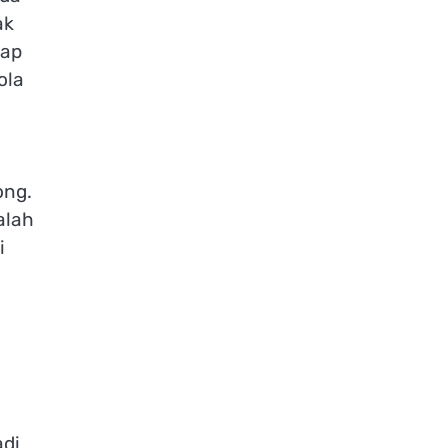
ak
rap
ola
ong.
alah
i
.
adi