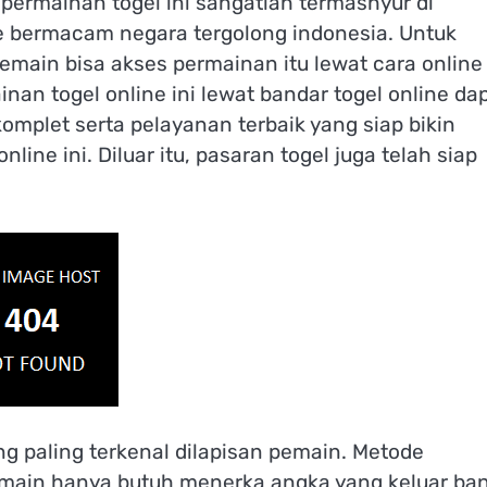
permainan togel ini sangatlah termashyur di
e bermacam negara tergolong indonesia. Untuk
emain bisa akses permainan itu lewat cara online
nan togel online ini lewat bandar togel online da
komplet serta pelayanan terbaik yang siap bikin
ne ini. Diluar itu, pasaran togel juga telah siap
g paling terkenal dilapisan pemain. Metode
pemain hanya butuh menerka angka yang keluar ban