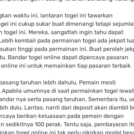
kan waktu ini, lantaran togel ini tawarkan
gel ini cukup sukar buat dimenangi tetapi sejuml
togel ini. Mereka, sangatlah ingin tahu dapat
 Lebih kembali pada permainan togel ada jekpot lu
kan tinggi pada permainan ini. Buat peroleh jek
tu. Bandar togel online dapat dipercaya pasaran
online ini untuk memainkan tiap pasaran terbaik
 pasang taruhan lebih dahulu. Pemain mesti
 Apabila umumnya di saat permainkan togel lewat
bandar nya serta pasang taruhan. Sementara itu, u
bih dulu. Lantas, nanti dari deposit akan diambil b
percaya berikan keluasaan pada pemain dengan
 sedikitnya 100 perak. Tentu saja, pembayaran it
kan togel online ini tak perlu pikirkan modal besa