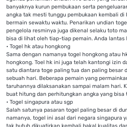
banyaknya kurun pembukaan serta pengeluaran
angka tak mesti tunggu pembukaan kembali di l
bermain sewaktu waktu. Penarikan undian toge
pengelola resminya juga dikenal selaku toto m
bisa di lihat oleh tiap-tiap pemain. Anda lanta
• Togel hk atau hongkong
Sama dengan namanya togel hongkong atau hk i
hongkong. Toel hk ini juga telah kantongi izin da
satu diantara toge paling tua dan paling besar di
sebuah hari. Beberapa pemain yang permainkan
taruhannya dilaksanakan sampai malam hari. Ka
buat hitung dan perhitungkan angka yang bisa
• Togel singapura atau sgp
Salah satunya pasaran togel paling besar di du
namanya, togel ini asal dari negara singapura
tak butuh dikuatirkan kembali bakal kualitas dari