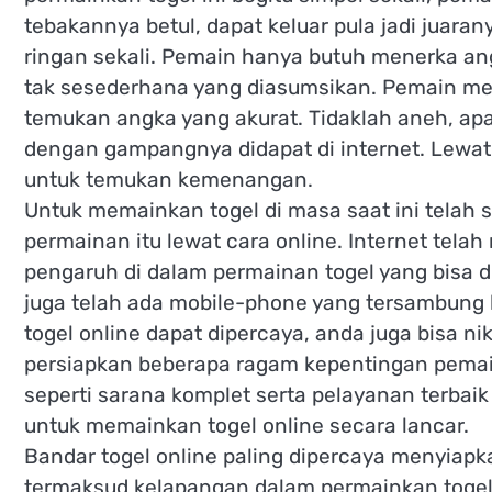
tebakannya betul, dapat keluar pula jadi juaran
ringan sekali. Pemain hanya butuh menerka ang
tak sesederhana yang diasumsikan. Pemain mes
temukan angka yang akurat. Tidaklah aneh, apa
dengan gampangnya didapat di internet. Lewa
untuk temukan kemenangan.
Untuk memainkan togel di masa saat ini telah
permainan itu lewat cara online. Internet telah
pengaruh di dalam permainan togel yang bisa di 
juga telah ada mobile-phone yang tersambung k
togel online dapat dipercaya, anda juga bisa ni
persiapkan beberapa ragam kepentingan pemain
seperti sarana komplet serta pelayanan terba
untuk memainkan togel online secara lancar.
Bandar togel online paling dipercaya menyiap
termaksud kelapangan dalam permainkan togel o