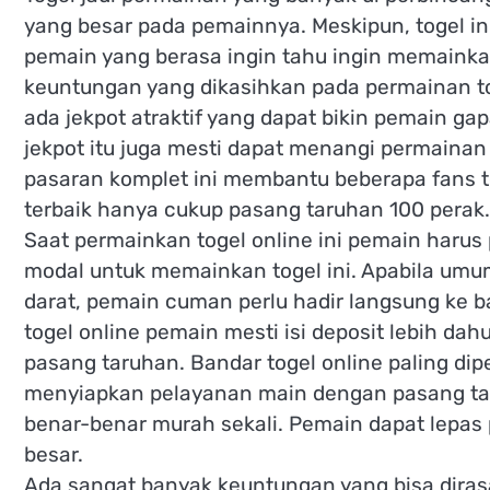
yang besar pada pemainnya. Meskipun, togel in
pemain yang berasa ingin tahu ingin memainkan 
keuntungan yang dikasihkan pada permainan tog
ada jekpot atraktif yang dapat bikin pemain ga
jekpot itu juga mesti dapat menangi permainan 
pasaran komplet ini membantu beberapa fans to
terbaik hanya cukup pasang taruhan 100 perak.
Saat permainkan togel online ini pemain harus
modal untuk memainkan togel ini. Apabila umu
darat, pemain cuman perlu hadir langsung ke 
togel online pemain mesti isi deposit lebih dahu
pasang taruhan. Bandar togel online paling di
menyiapkan pelayanan main dengan pasang tar
benar-benar murah sekali. Pemain dapat lepas p
besar.
Ada sangat banyak keuntungan yang bisa diras