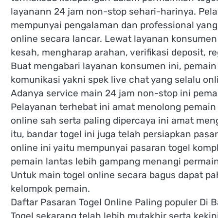
layanann 24 jam non-stop sehari-harinya. Pela
mempunyai pengalaman dan professional yang
online secara lancar. Lewat layanan konsumen 
kesah, mengharap arahan, verifikasi deposit, r
Buat mengabari layanan konsumen ini, pemain 
komunikasi yakni spek live chat yang selalu on
Adanya service main 24 jam non-stop ini pemai
Pelayanan terhebat ini amat menolong pemain b
online sah serta paling dipercaya ini amat m
itu, bandar togel ini juga telah persiapkan pas
online ini yaitu mempunyai pasaran togel kompl
pemain lantas lebih gampang menangi permaina
Untuk main togel online secara bagus dapat pah
kelompok pemain.
Daftar Pasaran Togel Online Paling populer Di 
Togel sekarang telah lebih mutakhir serta kekini