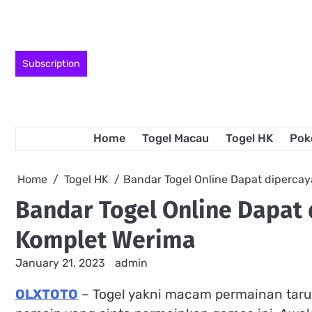
Skip
to
content
Subscription
Home
Togel Macau
Togel HK
Pok
Home
Togel HK
Bandar Togel Online Dapat diperca
Bandar Togel Online Dapat
Komplet Werima
January 21, 2023
admin
OLXTOTO
– Togel yakni macam permainan taruh