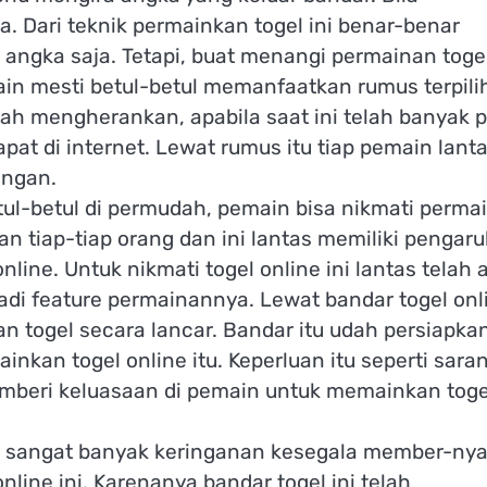
ya. Dari teknik permainkan togel ini benar-benar
ngka saja. Tetapi, buat menangi permainan togel
ain mesti betul-betul memanfaatkan rumus terpili
lah mengherankan, apabila saat ini telah banyak p
at di internet. Lewat rumus itu tiap pemain lant
angan.
etul-betul di permudah, pemain bisa nikmati perma
luan tiap-tiap orang dan ini lantas memiliki pengaru
nline. Untuk nikmati togel online ini lantas telah 
di feature permainannya. Lewat bandar togel onl
an togel secara lancar. Bandar itu udah persiapka
an togel online itu. Keperluan itu seperti sara
memberi keluasaan di pemain untuk memainkan toge
n sangat banyak keringanan kesegala member-nya
ine ini. Karenanya bandar togel ini telah