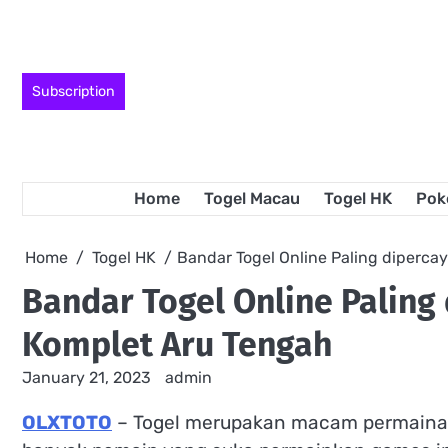
Skip
to
content
Subscription
Home
Togel Macau
Togel HK
Pok
Home
Togel HK
Bandar Togel Online Paling diperc
Bandar Togel Online Paling
Komplet Aru Tengah
January 21, 2023
admin
OLXTOTO
– Togel merupakan macam permainan t