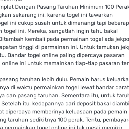
Komplet Dengan Pasang Taruhan Minimum 100 Pera
kan sekarang ini, karena togel ini tawarkan
gel ini cukup susah untuk dimenangi tapi bebera
togel ini. Mereka, sangatlah ingin tahu bakal
. Ditambah kembali pada permainan togel ada jekpo
atan tinggi di permainan ini. Untuk temukan jek
tu. Bandar togel online paling dipercaya pasaran
 online ini untuk memainkan tiap-tiap pasaran ter
 pasang taruhan lebih dulu. Pemain harus keluark
ya di waktu permainkan togel lewat bandar darat
ya dan pasang taruhan. Sementara itu, untuk tar
. Setelah itu, kedepannya dari deposit bakal diambi
pat dipercaya memberinya keluasaan pada pemain
g taruhan sedikitnya 100 perak. Tentu, pembaya
a permainkan togel online ini tak mesti memikir