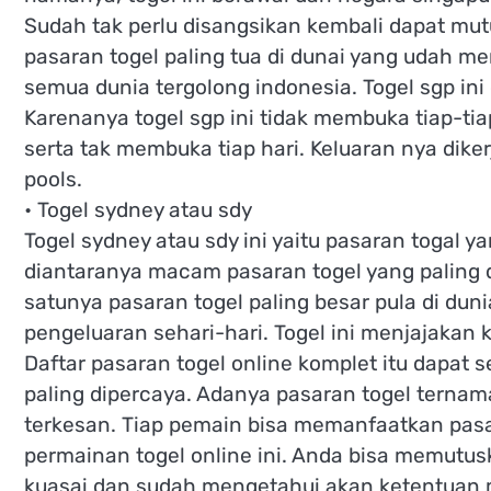
Sudah tak perlu disangsikan kembali dapat mutu d
pasaran togel paling tua di dunai yang udah me
semua dunia tergolong indonesia. Togel sgp ini
Karenanya togel sgp ini tidak membuka tiap-tiap
serta tak membuka tiap hari. Keluaran nya dike
pools.
• Togel sydney atau sdy
Togel sydney atau sdy ini yaitu pasaran togal y
diantaranya macam pasaran togel yang paling d
satunya pasaran togel paling besar pula di dun
pengeluaran sehari-hari. Togel ini menjajaka
Daftar pasaran togel online komplet itu dapat
paling dipercaya. Adanya pasaran togel ternama
terkesan. Tiap pemain bisa memanfaatkan pasa
permainan togel online ini. Anda bisa memutu
kuasai dan sudah mengetahui akan ketentuan 