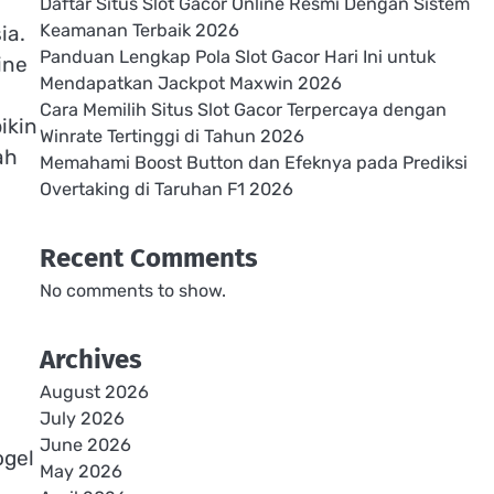
Daftar Situs Slot Gacor Online Resmi Dengan Sistem
Keamanan Terbaik 2026
ia.
Panduan Lengkap Pola Slot Gacor Hari Ini untuk
ine
Mendapatkan Jackpot Maxwin 2026
Cara Memilih Situs Slot Gacor Terpercaya dengan
ikin
Winrate Tertinggi di Tahun 2026
ah
Memahami Boost Button dan Efeknya pada Prediksi
Overtaking di Taruhan F1 2026
Recent Comments
No comments to show.
Archives
August 2026
July 2026
June 2026
ogel
May 2026