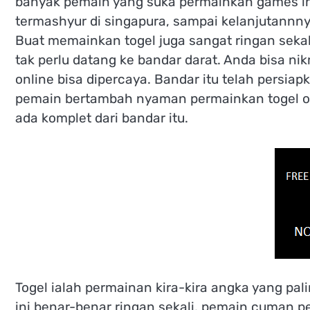
banyak pemain yang suka permainkan games ini
termashyur di singapura, sampai kelanjutannny
Buat memainkan togel juga sangat ringan sekal
tak perlu datang ke bandar darat. Anda bisa nik
online bisa dipercaya. Bandar itu telah persiap
pemain bertambah nyaman permainkan togel onli
ada komplet dari bandar itu.
Togel ialah permainan kira-kira angka yang pal
ini benar-benar ringan sekali, pemain cuman pe