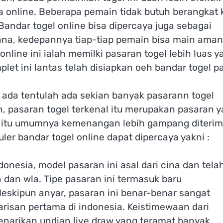
ra online. Beberapa pemain tidak butuh berangkat 
Bandar togel online bisa dipercaya juga sebagai
mana, kedepannya tiap-tiap pemain bisa main aman
nline ini ialah memilki pasaran togel lebih luas y
let ini lantas telah disiapkan oeh bandar togel pa
g ada tentulah ada sekian banyak pasarann togel
, pasaran togel terkenal itu merupakan pasaran 
 itu umumnya kemenangan lebih gampang diterim
uler bandar togel online dapat dipercaya yakni :
onesia, model pasaran ini asal dari cina dan tela
a dan wla. Tipe pasaran ini termasuk baru
Meskipun anyar, pasaran ini benar-benar sangat
risan pertama di indonesia. Keistimewaan dari
enarikan undian live draw yang teramat banyak