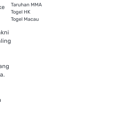
Taruhan MMA
ke
Togel HK
Togel Macau
akni
ling
yang
a.
h