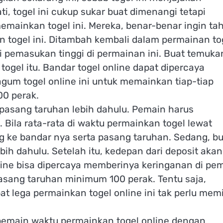
, togel ini cukup sukar buat dimenangi tetapi
mainkan togel ini. Mereka, benar-benar ingin ta
 togel ini. Ditambah kembali dalam permainan to
i pemasukan tinggi di permainan ini. Buat temuka
togel itu. Bandar togel online dapat dipercaya
um togel online ini untuk memainkan tiap-tiap
00 perak.
 pasang taruhan lebih dahulu. Pemain harus
Bila rata-rata di waktu permainkan togel lewat
g ke bandar nya serta pasang taruhan. Sedang, bu
ebih dahulu. Setelah itu, kedepan dari deposit akan
line bisa dipercaya memberinya keringanan di pe
ang taruhan minimum 100 perak. Tentu saja,
 lega permainkan togel online ini tak perlu memi
pemain waktu permainkan togel online dengan