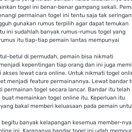
mainkan togel ini benar-benar gampang sekali. Pem
nangi permainan togel ini tentu saja tak seringan
guh gunakan rumus terpilih agar dapat temukan
ktu ini sudahlah banyak rumus-rumus togel yang
 rumus itu tiap-tiap pemain lantas mempunyai
tul-betul di permudah, pemain bisa nikmati
 menjadi kepentingan tiap orang dan ini juga memil
 akses lewat cara online. Untuk nikmati togel onl
net menjadi feature permainannya. Lewat bandar t
i permainan togel secara lancar. Bandar itu telah
uat memainkan togel online itu. Keperluan itu
ik yang bakal memberi keluasaan pada pemain untu
an begitu banyak kelapangan kesemua member-nya
line ini. Karenanya bandar togel ini udah mempu