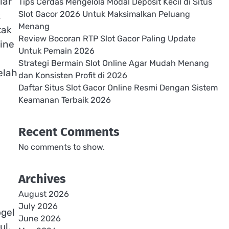
lar
Tips Cerdas Mengelola Modal Deposit Kecil di Situs
Slot Gacor 2026 Untuk Maksimalkan Peluang
k
Menang
tak
Review Bocoran RTP Slot Gacor Paling Update
line
Untuk Pemain 2026
Strategi Bermain Slot Online Agar Mudah Menang
elah
dan Konsisten Profit di 2026
Daftar Situs Slot Gacor Online Resmi Dengan Sistem
Keamanan Terbaik 2026
Recent Comments
No comments to show.
Archives
August 2026
July 2026
ogel
June 2026
ul,