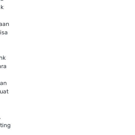
ak
saan
isa
 hk
ara
ran
uat
,
ting