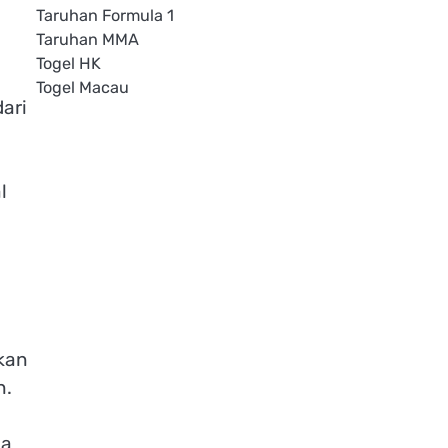
Taruhan Formula 1
Taruhan MMA
Togel HK
Togel Macau
dari
l
n
gkan
n.
da