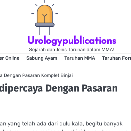
Urologypublications
Sejarah dan Jenis Taruhan dalam MMA!
er Online
Sabung Ayam
Taruhan MMA
Taruhan For
ya Dengan Pasaran Komplet Binjai
 dipercaya Dengan Pasaran
n yang telah ada dari dulu kala, begitu banyak