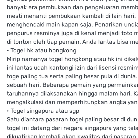
banyak era pembukaan dan pengeluaran membi
mesti menanti pembukaan kembali di lain hari
menghendaki main kapan saja. Penarikan undia
pengurus resminya juga di kenal menjadi toto 
di tonton oleh tiap pemain. Anda lantas bisa m
• Togel hk atau hongkong
Mirip namanya togel hongkong atau hk ini dike
ini lantas udah kantongi izin dari lisensi resmi
toge paling tua serta paling besar pula di dunia
sebuah hari. Beberapa pemain yang permainkan
taruhannya dilaksanakan hingga malam hari. K
mengalkulasi dan memperhitungkan angka yang
• Togel singapura atau sgp
Satu diantara pasaran togel paling besar di dun
togel ini datang dari negara singapura yang te
dikuatirkan kembali akan kwalitas dari pasaran t