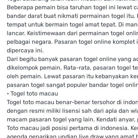
Beberapa pemain bisa taruhan togel ini lewat 
bandar darat buat nikmati permainan togel itu.
tempat untuk bermain togel amat tepat. Di ma
lancar. Keistimewaan dari permainan togel online
pelbagai negara. Pasaran togel online komplet 
dipercaya ini.
Dari begitu banyak pasaran togel online yang a
dikelompok pemain. Rata-rata, pasaran togel t
oleh pemain. Lewat pasaran itu kebanyakan ke
pasaran togel sangat populer bandar togel onlin
• Togel toto macau
Togel toto macau benar-benar tersohor di indon
dengan resmi miliki lisensi sah dari apla dan 
macam pasaran togel yang lain. Kendati anyar, 
Toto macau jadi posisi pertama di indonesia. Ke
agenda penarikan undian live draw yang amat 