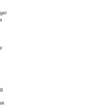
gel
a
y
ng
ak