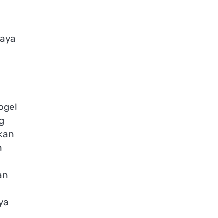
k
caya
ogel
ng
pkan
h
an
ya