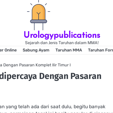
Urologypublications
Sejarah dan Jenis Taruhan dalam MMA!
er Online
Sabung Ayam
Taruhan MMA
Taruhan For
a Dengan Pasaran Komplet Ilir Timur I
 dipercaya Dengan Pasaran
n yang telah ada dari saat dulu, begitu banyak