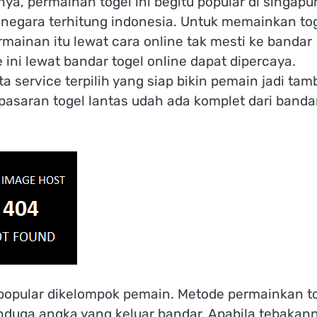
a, permainan togel ini begitu popular di singapur
negara terhitung indonesia. Untuk memainkan to
rmainan itu lewat cara online tak mesti ke bandar
 ini lewat bandar togel online dapat dipercaya.
a service terpilih yang siap bikin pemain jadi ta
 pasaran togel lantas udah ada komplet dari banda
 popular dikelompok pemain. Metode permainkan t
enduga angka yang keluar bandar. Apabila tebakan