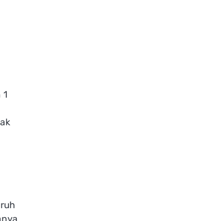
 1
yak
uruh
anya