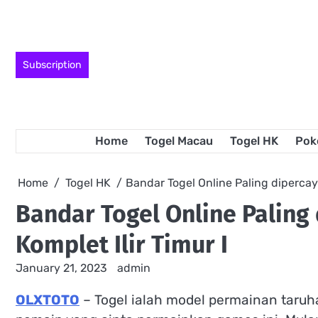
Skip
to
content
Subscription
Home
Togel Macau
Togel HK
Pok
Home
Togel HK
Bandar Togel Online Paling dipercay
Bandar Togel Online Paling
Komplet Ilir Timur I
January 21, 2023
admin
OLXTOTO
– Togel ialah model permainan taruha