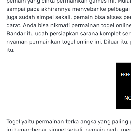
pemain yang cinta permainkan games ini. Mulany
sampai pada akhirannya menyebar ke pelbagai 
juga sudah simpel sekali, pemain bisa akses pe
darat. Anda bisa nikmati permainan togel online
Bandar itu udah persiapkan sarana komplet sert
nyaman permainkan togel online ini. Diluar itu,
itu.
Togel yaitu permainan terka angka yang paling
ini benar-benar simpel sekali, pemain perlu m