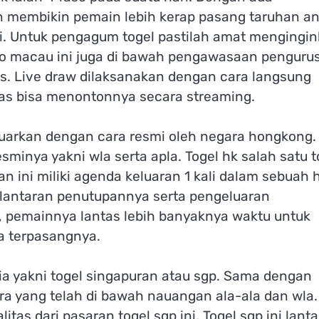
 membikin pemain lebih kerap pasang taruhan a
ri. Untuk pengagum togel pastilah amat mengingi
oto macau ini juga di bawah pengawasaan penguru
ls. Live draw dilaksanakan dengan cara langsung
ntas bisa menontonnya secara streaming.
luarkan dengan cara resmi oleh negara hongkong.
resminya yakni wla serta apla. Togel hk salah satu 
an ini miliki agenda keluaran 1 kali dalam sebuah h
 lantaran penutupannya serta pengeluaran
i, pemainnya lantas lebih banyaknya waktu untuk
a terpasangnya.
nia yakni togel singapuran atau sgp. Sama dengan
ura yang telah di bawah nauangan ala-ala dan wla.
itas dari pasaran togel sgp ini. Togel sgp ini lant