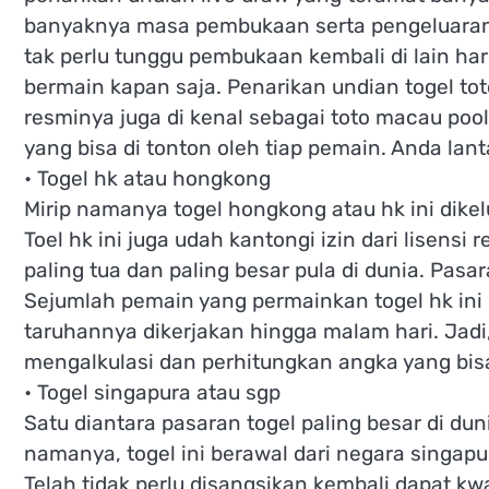
banyaknya masa pembukaan serta pengeluaran
tak perlu tunggu pembukaan kembali di lain ha
bermain kapan saja. Penarikan undian togel t
resminya juga di kenal sebagai toto macau poo
yang bisa di tonton oleh tiap pemain. Anda la
• Togel hk atau hongkong
Mirip namanya togel hongkong atau hk ini dike
Toel hk ini juga udah kantongi izin dari lisensi 
paling tua dan paling besar pula di dunia. Pasar
Sejumlah pemain yang permainkan togel hk ini
taruhannya dikerjakan hingga malam hari. Jad
mengalkulasi dan perhitungkan angka yang bis
• Togel singapura atau sgp
Satu diantara pasaran togel paling besar di du
namanya, togel ini berawal dari negara singap
Telah tidak perlu disangsikan kembali dapat kwal