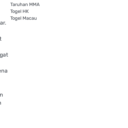
Taruhan MMA
Togel HK
Togel Macau
ar.
t
ngat
ena
an
n