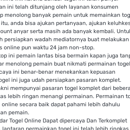
an ini telah ditunjang oleh layanan konsumen
iap menolong banyak pemain untuk memainkan tog
itu, anda bisa ajukan pertanyaan, ajukan keluhke
account anyar serta masih ada banyak kembali. Untu
h persiapkan wadah mediatornya buat melakukan
us online pun waktu 24 jam non-stop.
op ini pemain lantas bisa bermain kapan juga tan
nar menolong pemain buat nikmati permainan toge
percaya ini benar-benar menekankan kepuasan
gel ini juga udah persiapkan pasaran komplet.
yakni mempunyai pasaran togel komplet dari beber
tas lebih ringan menangi permainan. Permainan t
l online secara baik dapat pahami lebih dahulu
gan pemain.
dar Togel Online Dapat dipercaya Dan Terkomplet
, lantaran permainkan togel ini telah lebih ringkas