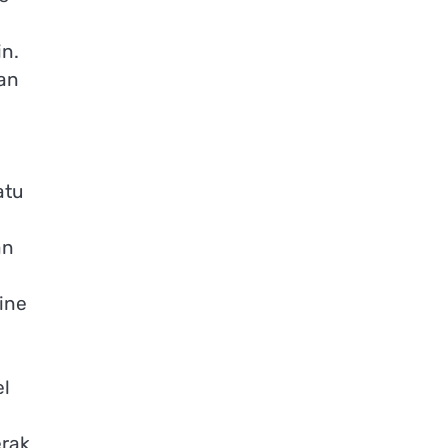
in.
dan
atu
an
ine
el
erak