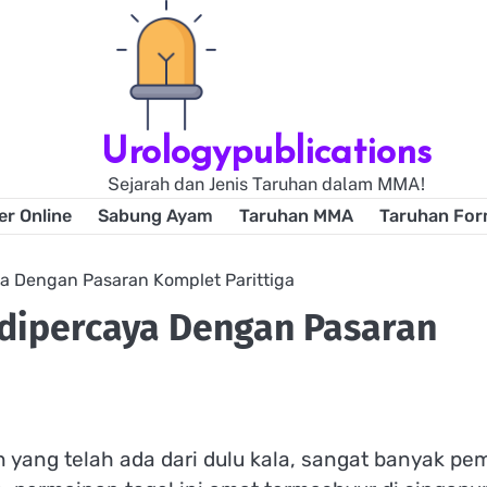
Urologypublications
Sejarah dan Jenis Taruhan dalam MMA!
er Online
Sabung Ayam
Taruhan MMA
Taruhan For
ya Dengan Pasaran Komplet Parittiga
 dipercaya Dengan Pasaran
 yang telah ada dari dulu kala, sangat banyak pe