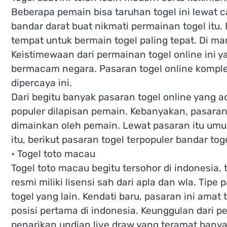
Beberapa pemain bisa taruhan togel ini lewat c
bandar darat buat nikmati permainan togel itu.
tempat untuk bermain togel paling tepat. Di m
Keistimewaan dari permainan togel online ini ya
bermacam negara. Pasaran togel online komplet 
dipercaya ini.
Dari begitu banyak pasaran togel online yang 
populer dilapisan pemain. Kebanyakan, pasaran 
dimainkan oleh pemain. Lewat pasaran itu um
itu, berikut pasaran togel terpopuler bandar toge
• Togel toto macau
Togel toto macau begitu tersohor di indonesia, 
resmi miliki lisensi sah dari apla dan wla. Tip
togel yang lain. Kendati baru, pasaran ini amat
posisi pertama di indonesia. Keunggulan dari p
penarikan undian live draw yang teramat banya