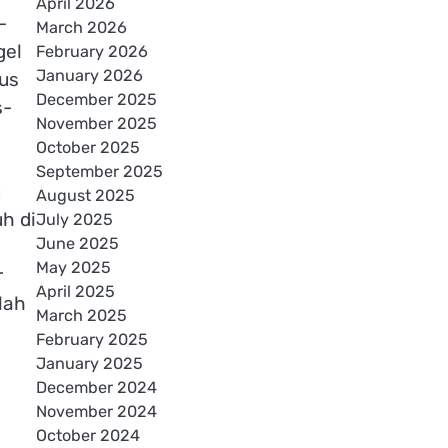
April 2026
-
March 2026
gel
February 2026
January 2026
us
December 2025
s-
November 2025
October 2025
September 2025
u
August 2025
h di
July 2025
June 2025
May 2025
r
April 2025
lah
March 2025
February 2025
January 2025
December 2024
November 2024
October 2024