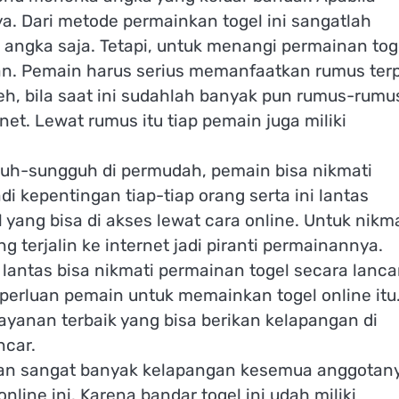
nya. Dari metode permainkan togel ini sangatlah
ngka saja. Tetapi, untuk menangi permainan tog
an. Pemain harus serius memanfaatkan rumus terp
h, bila saat ini sudahlah banyak pun rumus-rumu
et. Lewat rumus itu tiap pemain juga miliki
guh-sungguh di permudah, pemain bisa nikmati
di kepentingan tiap-tiap orang serta ini lantas
ang bisa di akses lewat cara online. Untuk nikma
g terjalin ke internet jadi piranti permainannya.
 lantas bisa nikmati permainan togel secara lancar
perluan pemain untuk memainkan togel online itu
ayanan terbaik yang bisa berikan kelapangan di
ncar.
pkan sangat banyak kelapangan kesemua anggotan
line ini. Karena bandar togel ini udah miliki