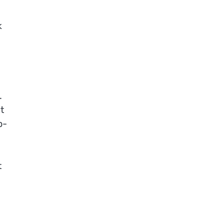
k
.
t
p-
t