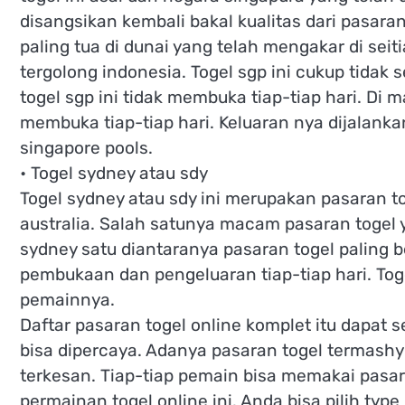
disangsikan kembali bakal kualitas dari pasaran 
paling tua di dunai yang telah mengakar di sei
tergolong indonesia. Togel sgp ini cukup tidak
togel sgp ini tidak membuka tiap-tiap hari. Di 
membuka tiap-tiap hari. Keluaran nya dijalank
singapore pools.
• Togel sydney atau sdy
Togel sydney atau sdy ini merupakan pasaran t
australia. Salah satunya macam pasaran togel y
sydney satu diantaranya pasaran togel paling bes
pembukaan dan pengeluaran tiap-tiap hari. Tog
pemainnya.
Daftar pasaran togel online komplet itu dapat
bisa dipercaya. Adanya pasaran togel termashy
terkesan. Tiap-tiap pemain bisa memakai pasa
permainan togel online ini. Anda bisa pilih typ