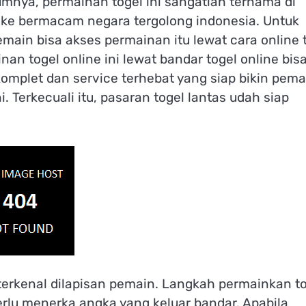
mnya, permainan togel ini sangatlah ternama di
 ke bermacam negara tergolong indonesia. Untuk
main bisa akses permainan itu lewat cara online 
nan togel online ini lewat bandar togel online bis
komplet dan service terhebat yang siap bikin pema
 Terkecuali itu, pasaran togel lantas udah siap
 terkenal dilapisan pemain. Langkah permainkan t
erlu menerka angka yang keluar bandar. Apabila