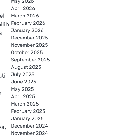
May 2026
April 2026
el
March 2026
February 2026
ilih
January 2026
s
December 2025
November 2025
October 2025
September 2025
August 2025
July 2025
ti
June 2025
May 2025
.
April 2025
.
March 2025
February 2025
January 2025
December 2024
ya,
November 2024