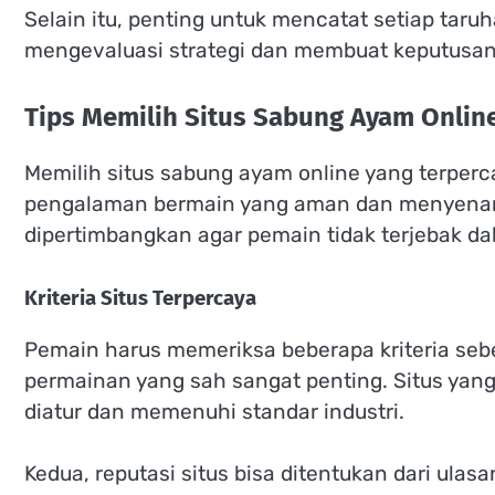
Selain itu, penting untuk mencatat setiap tar
mengevaluasi strategi dan membuat keputusan 
Tips Memilih Situs Sabung Ayam Onlin
Memilih situs sabung ayam online yang terper
pengalaman bermain yang aman dan menyenangk
dipertimbangkan agar pemain tidak terjebak da
Kriteria Situs Terpercaya
Pemain harus memeriksa beberapa kriteria sebe
permainan yang sah sangat penting. Situs yan
diatur dan memenuhi standar industri.
Kedua, reputasi situs bisa ditentukan dari ula