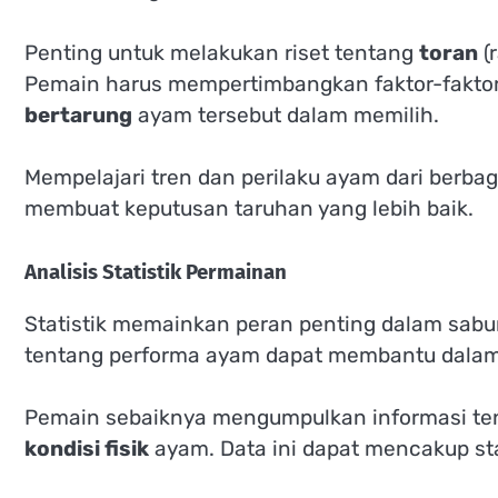
Penting untuk melakukan riset tentang
toran
(
Pemain harus mempertimbangkan faktor-faktor
bertarung
ayam tersebut dalam memilih.
Mempelajari tren dan perilaku ayam dari berba
membuat keputusan taruhan yang lebih baik.
Analisis Statistik Permainan
Statistik memainkan peran penting dalam sab
tentang performa ayam dapat membantu dalam 
Pemain sebaiknya mengumpulkan informasi t
kondisi fisik
ayam. Data ini dapat mencakup stat