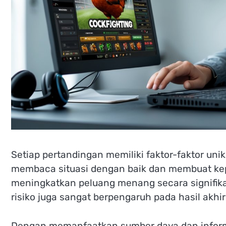
Setiap pertandingan memiliki faktor-faktor u
membaca situasi dengan baik dan membuat kep
meningkatkan peluang menang secara signifika
risiko juga sangat berpengaruh pada hasil akhi
Dengan memanfaatkan sumber daya dan informasi