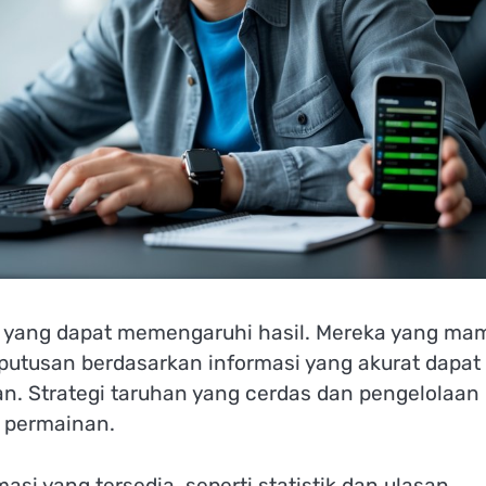
nik yang dapat memengaruhi hasil. Mereka yang ma
utusan berdasarkan informasi yang akurat dapat
n. Strategi taruhan yang cerdas dan pengelolaan
r permainan.
 yang tersedia, seperti statistik dan ulasan