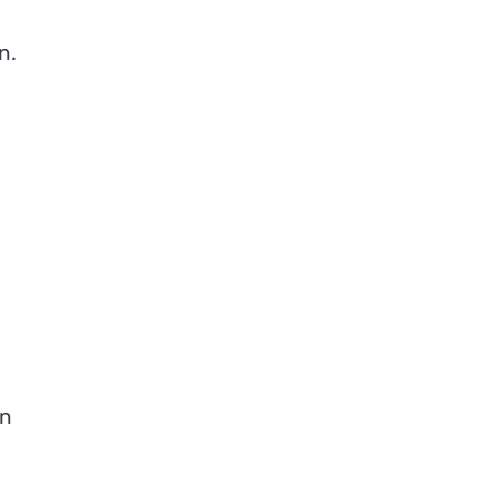
n.
an