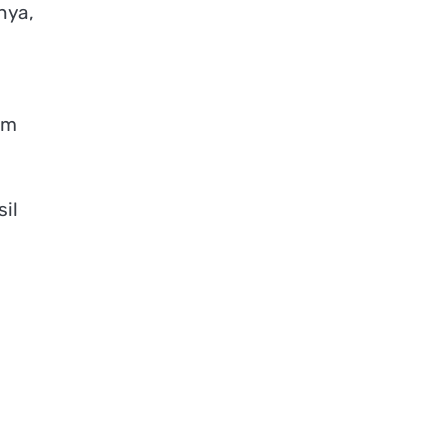
nya,
am
il