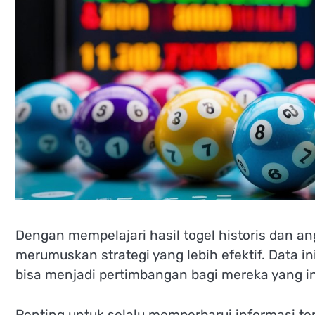
Dengan mempelajari hasil togel historis dan a
merumuskan strategi yang lebih efektif. Data i
bisa menjadi pertimbangan bagi mereka yang in
Penting untuk selalu memperbarui informasi t