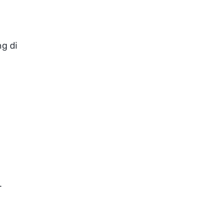
ng di
.