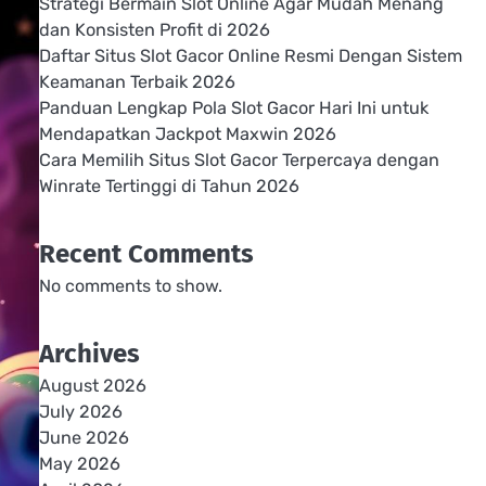
Strategi Bermain Slot Online Agar Mudah Menang
dan Konsisten Profit di 2026
Daftar Situs Slot Gacor Online Resmi Dengan Sistem
Keamanan Terbaik 2026
Panduan Lengkap Pola Slot Gacor Hari Ini untuk
Mendapatkan Jackpot Maxwin 2026
Cara Memilih Situs Slot Gacor Terpercaya dengan
Winrate Tertinggi di Tahun 2026
Recent Comments
No comments to show.
Archives
August 2026
July 2026
June 2026
May 2026