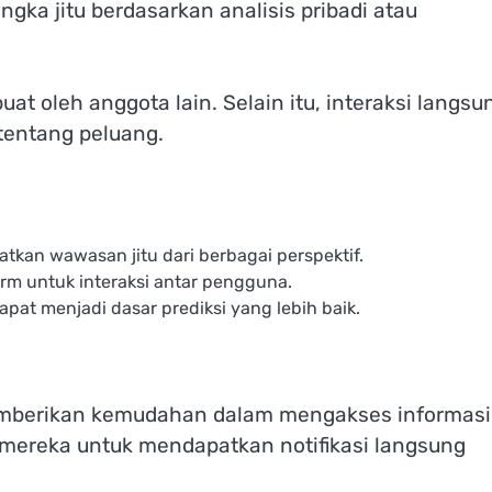
gka jitu berdasarkan analisis pribadi atau
uat oleh anggota lain. Selain itu, interaksi langsu
entang peluang.
an wawasan jitu dari berbagai perspektif.
m untuk interaksi antar pengguna.
pat menjadi dasar prediksi yang lebih baik.
memberikan kemudahan dalam mengakses informasi
mereka untuk mendapatkan notifikasi langsung