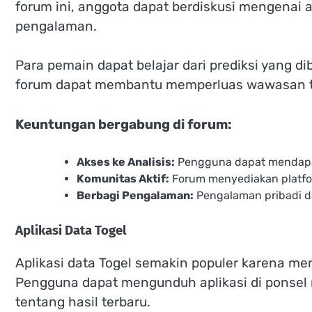
forum ini, anggota dapat berdiskusi mengenai an
pengalaman.
Para pemain dapat belajar dari prediksi yang dib
forum dapat membantu memperluas wawasan t
Keuntungan bergabung di forum:
Akses ke Analisis:
Pengguna dapat mendapatk
Komunitas Aktif:
Forum menyediakan platfor
Berbagi Pengalaman:
Pengalaman pribadi da
Aplikasi Data Togel
Aplikasi data Togel semakin populer karena 
Pengguna dapat mengunduh aplikasi di ponsel 
tentang hasil terbaru.