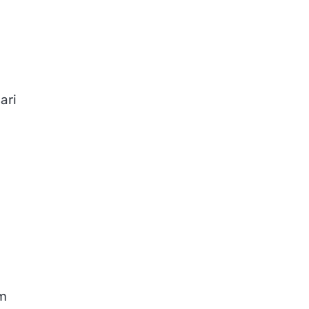
ari
am