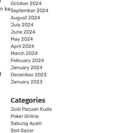
i
October 2024
n ke
September 2024
August 2024
July 2024
June 2024
May 2024
April 2024
March 2024
February 2024
January 2024
g
December 2023
January 2023
Categories
Judi Pacuan Kuda
Poker Online
Sabung Ayam
Slot Gacor