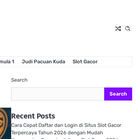
mula 1
Judi Pacuan Kuda
Slot Gacor
Search
Search
Recent Posts
Cara Cepat Daftar dan Login di Situs Slot Gacor
Terpercaya Tahun 2026 dengan Mudah