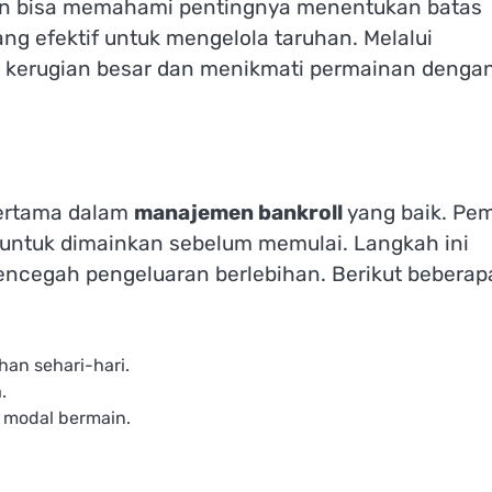
pkan bisa memahami pentingnya menentukan batas
ang efektif untuk mengelola taruhan. Melalui
 kerugian besar dan menikmati permainan denga
pertama dalam
manajemen bankroll
yang baik. Pe
 untuk dimainkan sebelum memulai. Langkah ini
ncegah pengeluaran berlebihan. Berikut beberap
han sehari-hari.
.
 modal bermain.