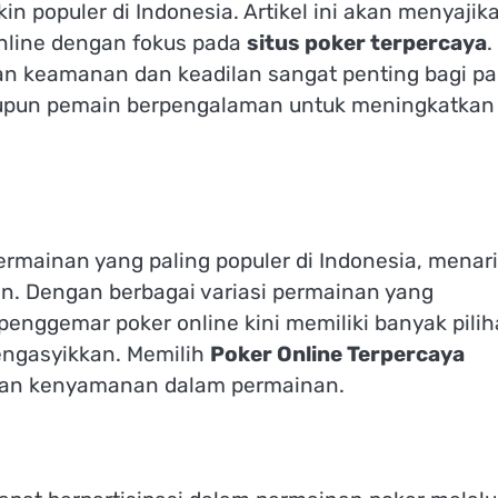
in populer di Indonesia. Artikel ini akan menyajik
nline dengan fokus pada
situs poker terpercaya
.
n keamanan dan keadilan sangat penting bagi pa
upun pemain berpengalaman untuk meningkatkan
ermainan yang paling populer di Indonesia, menar
an. Dengan berbagai variasi permainan yang
penggemar poker online kini memiliki banyak pili
ngasyikkan. Memilih
Poker Online Terpercaya
dan kenyamanan dalam permainan.