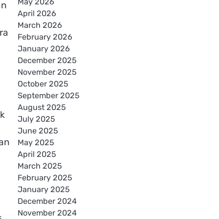
May 2026
an
April 2026
March 2026
ra
February 2026
January 2026
December 2025
November 2025
October 2025
September 2025
August 2025
ik
July 2025
June 2025
han
May 2025
April 2025
March 2025
February 2025
January 2025
December 2024
November 2024