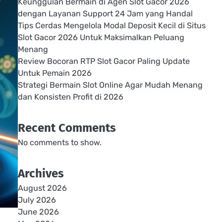
Keunggulan Bermain di Agen Slot Gacor 2026
dengan Layanan Support 24 Jam yang Handal
Tips Cerdas Mengelola Modal Deposit Kecil di Situs
Slot Gacor 2026 Untuk Maksimalkan Peluang
Menang
Review Bocoran RTP Slot Gacor Paling Update
Untuk Pemain 2026
Strategi Bermain Slot Online Agar Mudah Menang
dan Konsisten Profit di 2026
Recent Comments
No comments to show.
Archives
August 2026
July 2026
June 2026