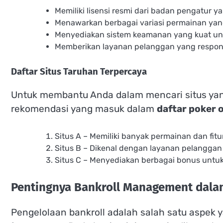
Memiliki lisensi resmi dari badan pengatur y
Menawarkan berbagai variasi permainan yan
Menyediakan sistem keamanan yang kuat un
Memberikan layanan pelanggan yang respons
Daftar Situs Taruhan Terpercaya
Untuk membantu Anda dalam mencari situs yang
rekomendasi yang masuk dalam
daftar poker 
Situs A – Memiliki banyak permainan dan fitu
Situs B – Dikenal dengan layanan pelanggan
Situs C – Menyediakan berbagai bonus untuk
Pentingnya Bankroll Management dalam
Pengelolaan bankroll adalah salah satu aspek