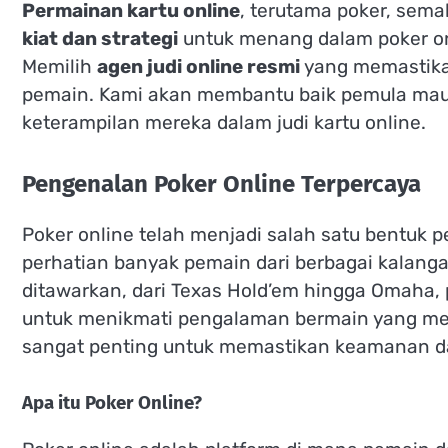
Permainan kartu online
, terutama poker, semak
kiat dan strategi
untuk menang dalam poker o
Memilih
agen judi online resmi
yang memastika
pemain. Kami akan membantu baik pemula ma
keterampilan mereka dalam judi kartu online.
Pengenalan Poker Online Terpercaya
Poker online telah menjadi salah satu bentuk p
perhatian banyak pemain dari berbagai kalang
ditawarkan, dari Texas Hold’em hingga Omaha, 
untuk menikmati pengalaman bermain yang me
sangat penting untuk memastikan keamanan 
Apa itu Poker Online?