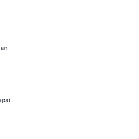
g
kan
apai