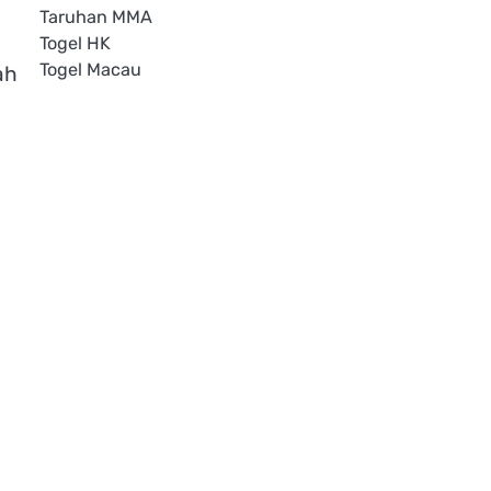
Taruhan MMA
Togel HK
Togel Macau
ah