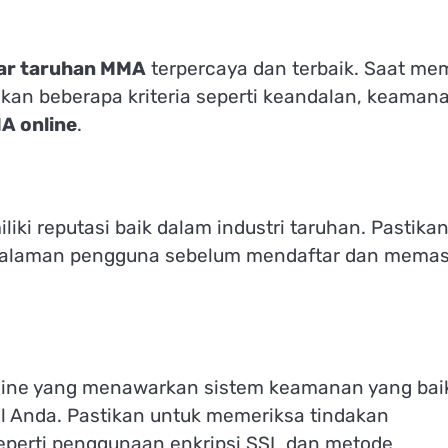
ar taruhan MMA
terpercaya dan terbaik. Saat mem
an beberapa kriteria seperti keandalan, keamana
A online
.
iki reputasi baik dalam industri taruhan. Pastika
galaman pengguna sebelum mendaftar dan mema
line yang menawarkan sistem keamanan yang bai
ial Anda. Pastikan untuk memeriksa tindakan
eperti penggunaan enkripsi SSL dan metode