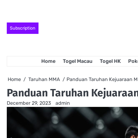
Skip
to
content
Subscription
Home
Togel Macau
Togel HK
Pok
Home
Taruhan MMA
Panduan Taruhan Kejuaraan M
Panduan Taruhan Kejuaraan
December 29, 2023
admin