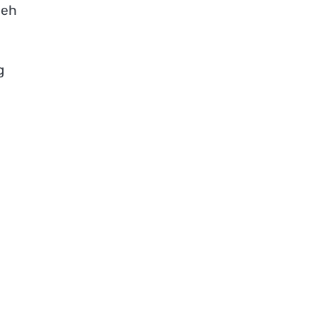
leh
g