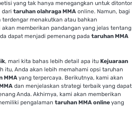
petisi yang tak hanya menegangkan untuk ditonto
 dari
taruhan olahraga MMA
online. Namun, bagi
 terdengar menakutkan atau bahkan
 akan memberikan pandangan yang jelas tentang
da dapat menjadi pemenang pada
taruhan MMA
ik
, mari kita bahas lebih detail apa itu
Kejuaraan
h itu, Anda akan lebih memahami opsi taruhan
an MMA
yang terpercaya. Berikutnya, kami akan
 MMA
dan menjelaskan strategi terbaik yang dapat
enang Anda. Akhirnya, kami akan memberikan
memiliki pengalaman
taruhan MMA online
yang