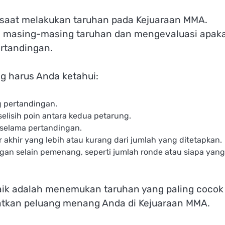
h saat melakukan taruhan pada Kejuaraan MMA.
i masing-masing taruhan dan mengevaluasi apak
ertandingan.
g harus Anda ketahui:
 pertandingan.
elisih poin antara kedua petarung.
r selama pertandingan.
 akhir yang lebih atau kurang dari jumlah yang ditetapkan.
gan selain pemenang, seperti jumlah ronde atau siapa yang
rbaik adalah menemukan taruhan yang paling cocok
tkan peluang menang Anda di Kejuaraan MMA.