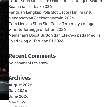
Daftar Situs Slot Gacor Online Resmi Dengan Sistem
Keamanan Terbaik 2026
Panduan Lengkap Pola Slot Gacor Hari Ini untuk
Mendapatkan Jackpot Maxwin 2026
Cara Memilih Situs Slot Gacor Terpercaya dengan
Winrate Tertinggi di Tahun 2026
Memahami Boost Button dan Efeknya pada Prediksi
Overtaking di Taruhan F1 2026
Recent Comments
No comments to show.
Archives
August 2026
July 2026
June 2026
May 2026