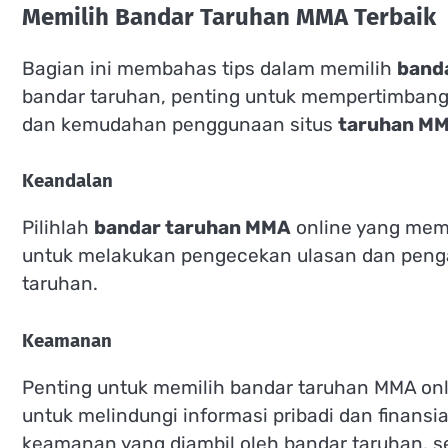
Memilih Bandar Taruhan MMA Terbaik
Bagian ini membahas tips dalam memilih
band
bandar taruhan, penting untuk mempertimbangk
dan kemudahan penggunaan situs
taruhan MM
Keandalan
Pilihlah
bandar taruhan MMA
online yang memil
untuk melakukan pengecekan ulasan dan pen
taruhan.
Keamanan
Penting untuk memilih bandar taruhan MMA on
untuk melindungi informasi pribadi dan finans
keamanan yang diambil oleh bandar taruhan, s