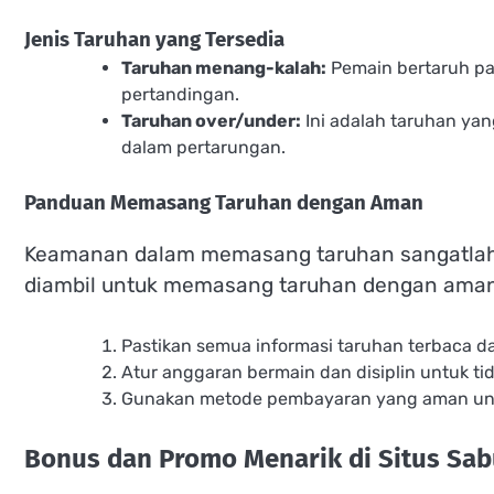
Jenis Taruhan yang Tersedia
Taruhan menang-kalah:
Pemain bertaruh p
pertandingan.
Taruhan over/under:
Ini adalah taruhan ya
dalam pertarungan.
Panduan Memasang Taruhan dengan Aman
Keamanan dalam memasang taruhan sangatlah p
diambil untuk memasang taruhan dengan aman
Pastikan semua informasi taruhan terbaca d
Atur anggaran bermain dan disiplin untuk ti
Gunakan metode pembayaran yang aman unt
Bonus dan Promo Menarik di Situs Sa