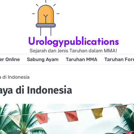
Urologypublications
Sejarah dan Jenis Taruhan dalam MMA!
er Online
Sabung Ayam
Taruhan MMA
Taruhan For
 di Indonesia
ya di Indonesia