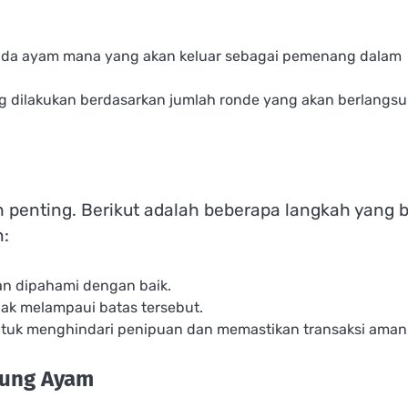
ada ayam mana yang akan keluar sebagai pemenang dalam
ng dilakukan berdasarkan jumlah ronde yang akan berlangs
enting. Berikut adalah beberapa langkah yang b
:
an dipahami dengan baik.
dak melampaui batas tersebut.
uk menghindari penipuan dan memastikan transaksi aman
bung Ayam