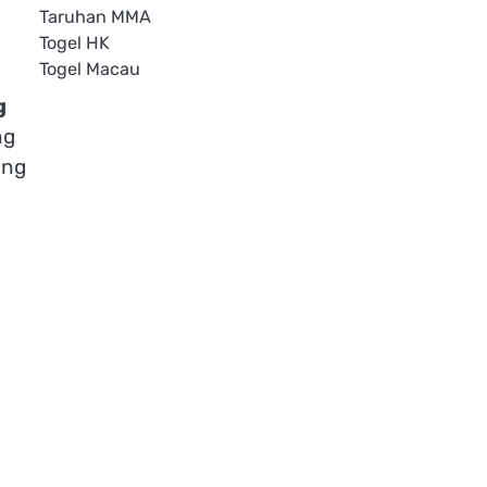
Taruhan MMA
Togel HK
Togel Macau
g
ng
ang