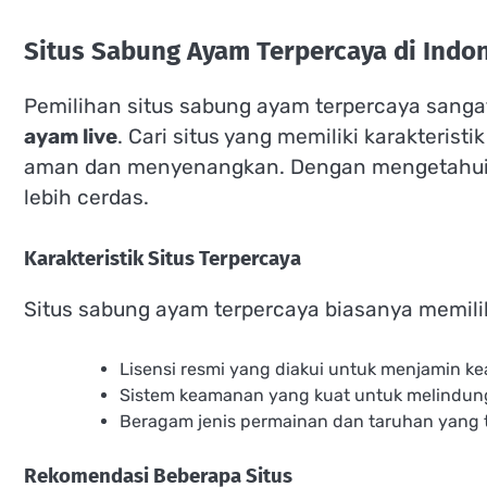
Situs Sabung Ayam Terpercaya di Indo
Pemilihan situs sabung ayam terpercaya sanga
ayam live
. Cari situs yang memiliki karakteri
aman dan menyenangkan. Dengan mengetahui cir
lebih cerdas.
Karakteristik Situs Terpercaya
Situs sabung ayam terpercaya biasanya memilik
Lisensi resmi yang diakui untuk menjamin k
Sistem keamanan yang kuat untuk melindung
Beragam jenis permainan dan taruhan yang t
Rekomendasi Beberapa Situs