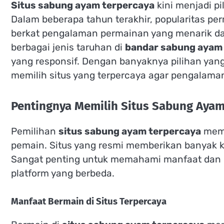
Situs sabung ayam terpercaya
kini menjadi pi
Dalam beberapa tahun terakhir, popularitas p
berkat pengalaman permainan yang menarik d
berbagai jenis taruhan di
bandar sabung ayam 
yang responsif. Dengan banyaknya pilihan yang
memilih situs yang terpercaya agar pengalam
Pentingnya Memilih Situs Sabung Ayam
Pemilihan
situs sabung ayam terpercaya
memi
pemain. Situs yang resmi memberikan banyak 
Sangat penting untuk memahami manfaat dan ri
platform yang berbeda.
Manfaat Bermain di Situs Terpercaya