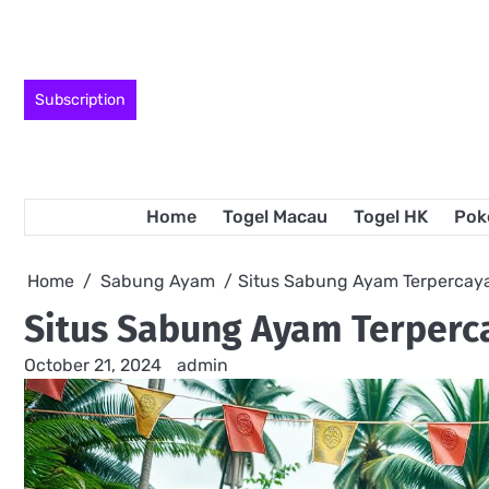
Skip
to
content
Subscription
Home
Togel Macau
Togel HK
Pok
Home
Sabung Ayam
Situs Sabung Ayam Terpercaya
Situs Sabung Ayam Terperca
October 21, 2024
admin