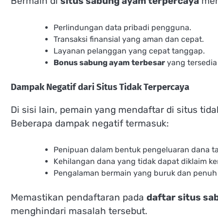
Bermain di
situs sabung ayam terpercaya
men
Perlindungan data pribadi pengguna.
Transaksi finansial yang aman dan cepat.
Layanan pelanggan yang cepat tanggap.
Bonus sabung ayam terbesar
yang tersedia
Dampak Negatif dari Situs Tidak Terpercaya
Di sisi lain, pemain yang mendaftar di situs t
Beberapa dampak negatif termasuk:
Penipuan dalam bentuk pengeluaran dana ta
Kehilangan dana yang tidak dapat diklaim ke
Pengalaman bermain yang buruk dan penuh
Memastikan pendaftaran pada
daftar situs s
menghindari masalah tersebut.