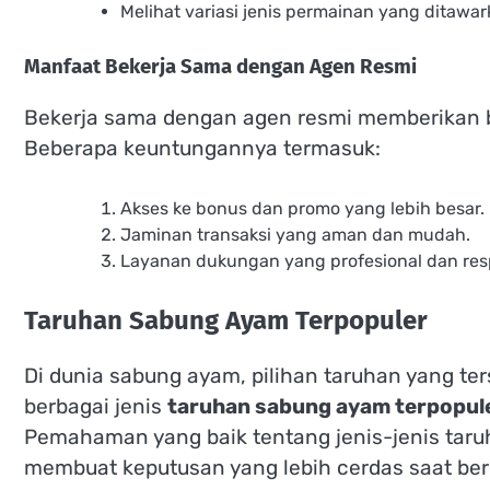
Melihat variasi jenis permainan yang ditawar
Manfaat Bekerja Sama dengan Agen Resmi
Bekerja sama dengan agen resmi memberikan b
Beberapa keuntungannya termasuk:
Akses ke bonus dan promo yang lebih besar.
Jaminan transaksi yang aman dan mudah.
Layanan dukungan yang profesional dan resp
Taruhan Sabung Ayam Terpopuler
Di dunia sabung ayam, pilihan taruhan yang 
berbagai jenis
taruhan sabung ayam terpopul
Pemahaman yang baik tentang jenis-jenis taru
membuat keputusan yang lebih cerdas saat be