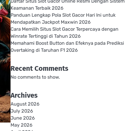
Daftar Situs Slot Gacor Online Resmi Dengan Sistem
Keamanan Terbaik 2026
Panduan Lengkap Pola Slot Gacor Hari Ini untuk
Mendapatkan Jackpot Maxwin 2026
Cara Memilih Situs Slot Gacor Terpercaya dengan
Winrate Tertinggi di Tahun 2026
Memahami Boost Button dan Efeknya pada Prediksi
Overtaking di Taruhan F1 2026
Recent Comments
No comments to show.
Archives
August 2026
July 2026
June 2026
May 2026