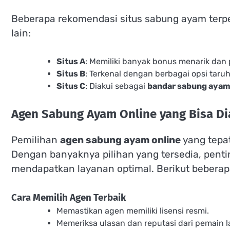
Beberapa rekomendasi situs sabung ayam terper
lain:
Situs A
: Memiliki banyak bonus menarik dan
Situs B
: Terkenal dengan berbagai opsi tar
Situs C
: Diakui sebagai
bandar sabung ayam
Agen Sabung Ayam Online yang Bisa D
Pemilihan
agen sabung ayam online
yang tepa
Dengan banyaknya pilihan yang tersedia, pent
mendapatkan layanan optimal. Berikut beberapa
Cara Memilih Agen Terbaik
Memastikan agen memiliki lisensi resmi.
Memeriksa ulasan dan reputasi dari pemain la