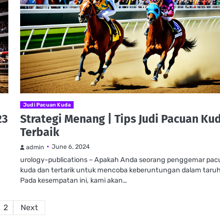
Judi Pacuan Kuda
23
Strategi Menang | Tips Judi Pacuan Ku
Terbaik
June 6, 2024
admin
urology-publications – Apakah Anda seorang penggemar pa
kuda dan tertarik untuk mencoba keberuntungan dalam taru
Pada kesempatan ini, kami akan…
Posts
2
Next