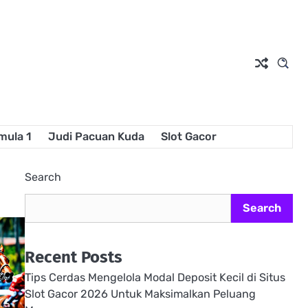
mula 1
Judi Pacuan Kuda
Slot Gacor
Search
Search
Recent Posts
Tips Cerdas Mengelola Modal Deposit Kecil di Situs
Slot Gacor 2026 Untuk Maksimalkan Peluang