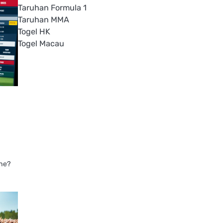
Taruhan Formula 1
Taruhan MMA
Togel HK
Togel Macau
ine?