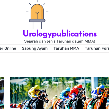
Urologypublications
Sejarah dan Jenis Taruhan dalam MMA!
er Online
Sabung Ayam
Taruhan MMA
Taruhan For