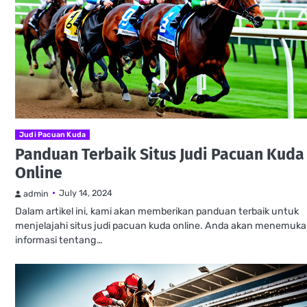
Judi Pacuan Kuda
Panduan Terbaik Situs Judi Pacuan Kuda
Online
July 14, 2024
admin
Dalam artikel ini, kami akan memberikan panduan terbaik untuk
menjelajahi situs judi pacuan kuda online. Anda akan menemuk
informasi tentang…