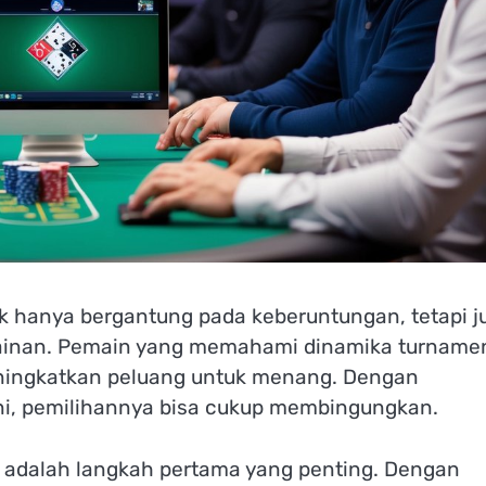
ak hanya bergantung pada keberuntungan, tetapi j
inan. Pemain yang memahami dinamika turname
ningkatkan peluang untuk menang. Dengan
i, pemilihannya bisa cukup membingungkan.
 adalah langkah pertama yang penting. Dengan