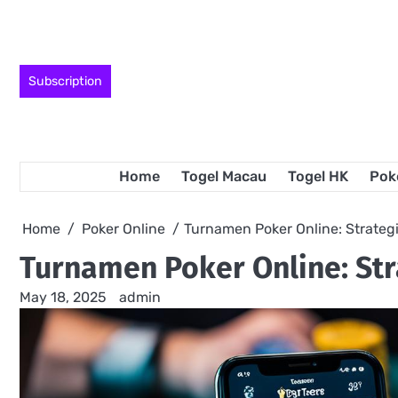
Skip
to
content
Subscription
Home
Togel Macau
Togel HK
Pok
Home
Poker Online
Turnamen Poker Online: Strateg
Turnamen Poker Online: Str
May 18, 2025
admin