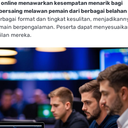
 online menawarkan kesempatan menarik bagi
ersaing melawan pemain dari berbagai belahan
rbagai format dan tingkat kesulitan, menjadikann
pemain berpengalaman. Peserta dapat menyesuaik
ilan mereka.