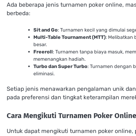
Ada beberapa jenis turnamen poker online, ma
berbeda:
Sit and Go
: Turnamen kecil yang dimulai se
Multi-Table Tournament (MTT)
: Melibatkan
besar.
Freeroll
: Turnamen tanpa biaya masuk, mem
memenangkan hadiah.
Turbo dan Super Turbo
: Turnamen dengan b
eliminasi.
Setiap jenis menawarkan pengalaman unik dan 
pada preferensi dan tingkat keterampilan mere
Cara Mengikuti Turnamen Poker Onlin
Untuk dapat mengikuti turnamen poker online