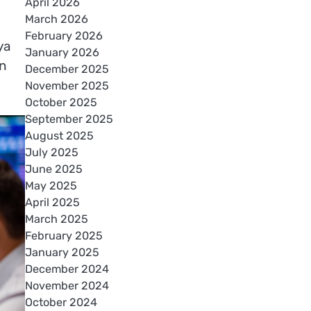
April 2026
March 2026
February 2026
ya
January 2026
an
December 2025
November 2025
October 2025
September 2025
August 2025
July 2025
June 2025
May 2025
April 2025
March 2025
February 2025
January 2025
December 2024
November 2024
October 2024