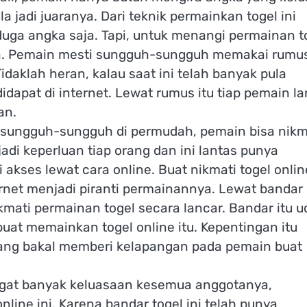
a jadi juaranya. Dari teknik permainkan togel ini
uga angka saja. Tapi, untuk menangi permainan t
an. Pemain mesti sungguh-sungguh memakai rumu
daklah heran, kalau saat ini telah banyak pula
apat di internet. Lewat rumus itu tiap pemain la
an.
h sungguh-sungguh di permudah, pemain bisa nikm
jadi keperluan tiap orang dan ini lantas punya
akses lewat cara online. Buat nikmati togel online
ernet menjadi piranti permainannya. Lewat bandar
ikmati permainan togel secara lancar. Bandar itu 
at memainkan togel online itu. Kepentingan itu
h yang bakal memberi kelapangan pada pemain buat
angat banyak keluasaan kesemua anggotanya,
ine ini. Karena bandar togel ini telah punya