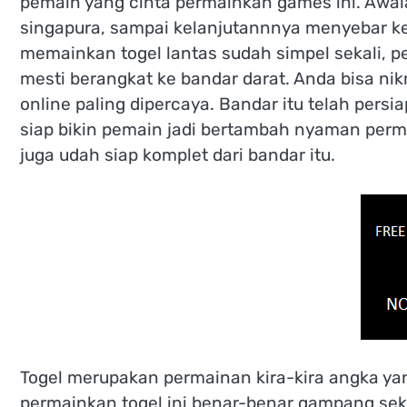
pemain yang cinta permainkan games ini. Awala
singapura, sampai kelanjutannnya menyebar ke
memainkan togel lantas sudah simpel sekali, pe
mesti berangkat ke bandar darat. Anda bisa nik
online paling dipercaya. Bandar itu telah pers
siap bikin pemain jadi bertambah nyaman permain
juga udah siap komplet dari bandar itu.
Togel merupakan permainan kira-kira angka ya
permainkan togel ini benar-benar gampang sek