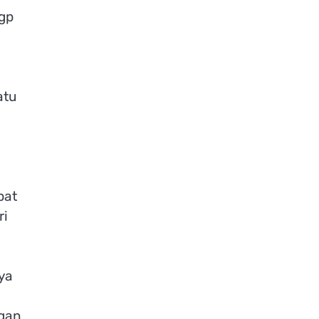
sgp
atu
bat
ri
ya
ngan