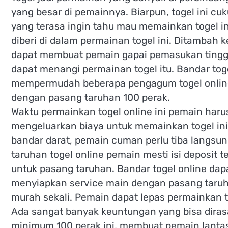
yang besar di pemainnya. Biarpun, togel ini c
yang terasa ingin tahu mau memainkan togel in
diberi di dalam permainan togel ini. Ditambah
dapat membuat pemain gapai pemasukan tinggi d
dapat menangi permainan togel itu. Bandar toge
mempermudah beberapa pengagum togel online 
dengan pasang taruhan 100 perak.
Waktu permainkan togel online ini pemain haru
mengeluarkan biaya untuk memainkan togel ini.
bandar darat, pemain cuman perlu tiba langsu
taruhan togel online pemain mesti isi deposit ter
untuk pasang taruhan. Bandar togel online da
menyiapkan service main dengan pasang taruh
murah sekali. Pemain dapat lepas permainkan tog
Ada sangat banyak keuntungan yang bisa diras
minimum 100 perak ini, membuat pemain lantas