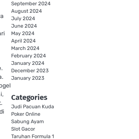
September 2024
August 2024
ra
July 2024
June 2024
ri
May 2024
April 2024
March 2024
February 2024
January 2024
.
December 2023
a.
January 2023
ogel
i,
Categories
.
Judi Pacuan Kuda
di
Poker Online
Sabung Ayam
Slot Gacor
Taruhan Formula 1