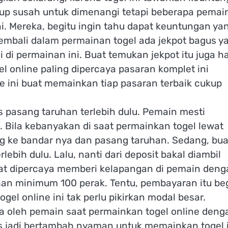
ukup susah untuk dimenangi tetapi beberapa pemai
i. Mereka, begitu ingin tahu dapat keuntungan ya
 kembali dalam permainan togel ada jekpot bagus y
i permainan ini. Buat temukan jekpot itu juga h
l online paling dipercaya pasaran komplet ini
ini buat memainkan tiap pasaran terbaik cukup
s pasang taruhan terlebih dulu. Pemain mesti
 Bila kebanyakan di saat permainkan togel lewat
ng ke bandar nya dan pasang taruhan. Sedang, bua
lebih dulu. Lalu, nanti dari deposit bakal diambil
pat dipercaya memberi kelapangan di pemain deng
an minimum 100 perak. Tentu, pembayaran itu beg
el online ini tak perlu pikirkan modal besar.
a oleh pemain saat permainkan togel online deng
 jadi bertambah nyaman untuk memainkan togel i