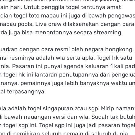
ain hari. Untuk penggila togel tentunya amat
ian togel toto macau ini juga di bawah pengawa
 macau pools. Live draw dilaksanakan dengan cara
Anda juga bisa menontonnya secara streaming.
luarkan dengan cara resmi oleh negara hongkong.
ensi resminya adalah wla serta apla. Togel hk satu
unia. Pasaran ini punyai agenda keluaran 1 kali pa
 togel hk ini lantaran penutupannya dan pengelu
enanya, pemainnya juga lebih banyaknya waktu u
al terpasangnya.
nia adalah togel singapuran atau sgp. Mirip naman
h di bawah nauangan versi dan wla. Sudah tak butu
togel sgp ini. Togel sgp ini juga jadi pasaran toge
ap di pemikiran seluruh pemain di seluruh dunia