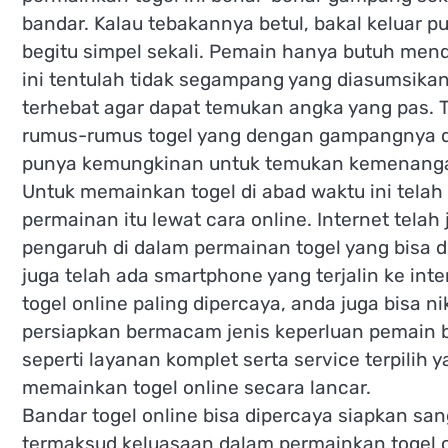
bandar. Kalau tebakannya betul, bakal keluar pul
begitu simpel sekali. Pemain hanya butuh mend
ini tentulah tidak segampang yang diasumsik
terhebat agar dapat temukan angka yang pas. Ti
rumus-rumus togel yang dengan gampangnya did
punya kemungkinan untuk temukan kemenang
Untuk memainkan togel di abad waktu ini tela
permainan itu lewat cara online. Internet telah 
pengaruh di dalam permainan togel yang bisa di 
juga telah ada smartphone yang terjalin ke int
togel online paling dipercaya, anda juga bisa n
persiapkan bermacam jenis keperluan pemain bu
seperti layanan komplet serta service terpili
memainkan togel online secara lancar.
Bandar togel online bisa dipercaya siapkan s
termaksud keluasaan dalam permainkan togel onl