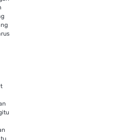
n
ng
ang
arus
t
an
itu
an
tu.